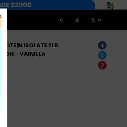

$
0
ROTEIN ISOLATE 2LB

TION - VAINILLA


ate