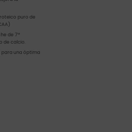
roteico puro de
BCAA)
che de 7ª
o de calcio.
 para una óptima