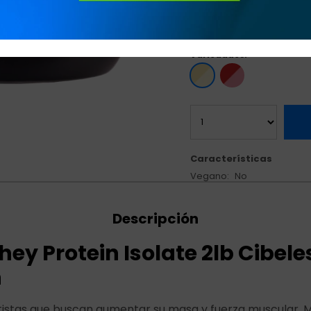
Adicionada con 14 vita
Variedades:
Características
Vegano
No
Descripción
ey Protein Isolate 2lb Cibele
n
tistas que buscan aumentar su masa y fuerza muscular. M