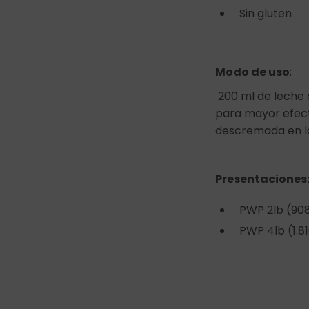
Sin gluten
Modo de uso
:
200 ml de leche 
para mayor efect
descremada en la
Presentaciones
PWP 2lb (908g
PWP 4lb (1.816