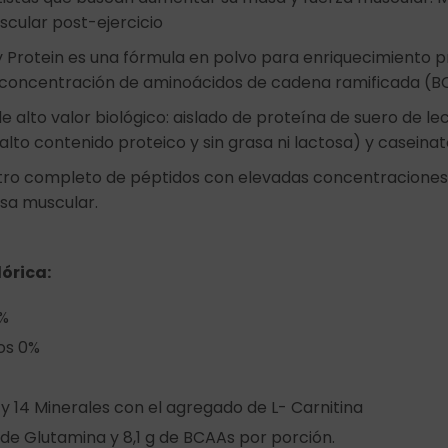
cular post-ejercicio
rotein es una fórmula en polvo para enriquecimiento p
ta concentración de aminoácidos de cadena ramificada (
e alto valor biológico: aislado de proteína de suero de le
lto contenido proteico y sin grasa ni lactosa) y caseinat
tro completo de péptidos con elevadas concentraciones
sa muscular.
órica:
0%
os 0%
 y 14 Minerales con el agregado de L- Carnitina
 de Glutamina y 8,1 g de BCAAs por porción.