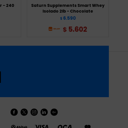
 - 240
Saturn Supplements Smart Whey
Po
Isolado 2lb - Chocolate
6.590
$
5.602
$




