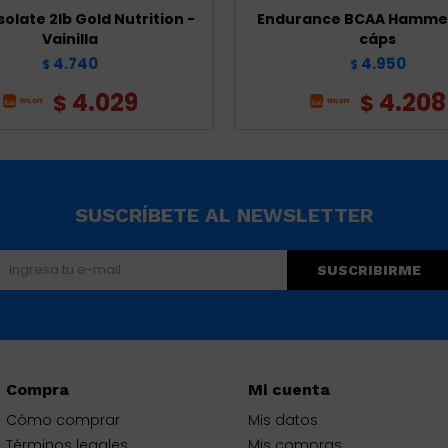
olate 2lb Gold Nutrition -
Endurance BCAA Hammer
Vainilla
cáps
4.740
4.950
$
$
4.029
4.208
$
$
SUSCRÍBETE AL NEWSLETTER
SUSCRIBIRME
Compra
Mi cuenta
Cómo comprar
Mis datos
Términos legales
Mis compras