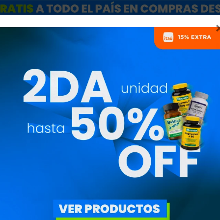
ARCAS
SALE
CATÁLOGO MAYORISTAS
NUTRICIONISTAS
POWER WHEY P
CIBELES NUTRI
CIB81031
4.550
$
3.868
$
100% Whey Protein Isol