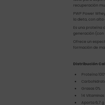
recuperación mus
PWP Power Whey P
la dieta, con al
Es una proteína d
generación (con a
Ofrece un espec
formación de ma
Distribución Cal
Proteína 10
Carbohidrat
Grasas 0%
14 Vitaminas
Aporta 6,7 g