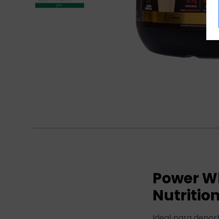
Power Wh
Nutritio
Ideal para depor