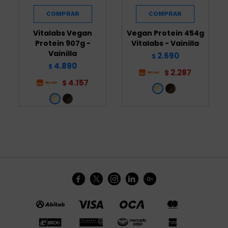
Vitalabs Vegan
Vegan Protein 454g
Protein 907g -
Vitalabs - Vainilla
Vainilla
2.690
$
4.890
$
2.287
$
4.157
$




