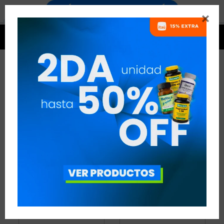


PRODUCTOS VITALABS
2 ARTÍCULOS
RECOMENDADOS
VITALABS