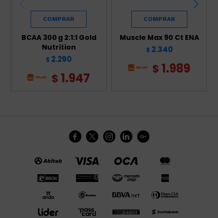
BCAA 300 g 2:1:1 Gold
Muscle Max 90 Ct ENA
Nutrition
2.340
$
2.290
$
1.989
$
1.947
$




