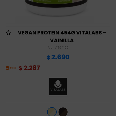
VEGAN PROTEIN 454G VITALABS -
VAINILLA
VIT94109
2.690
$
2.287
$