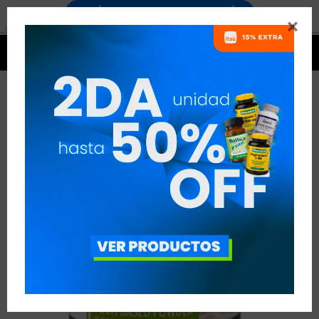




