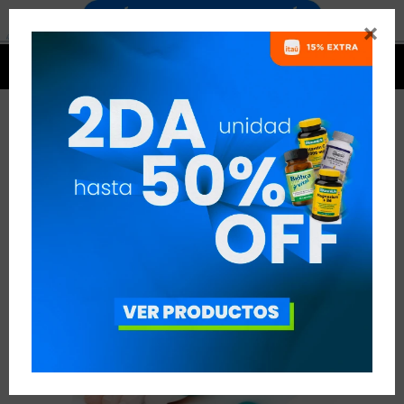




