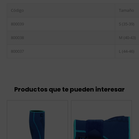
Código
Tamaño
800039
S (35-39)
800038
M (40-43)
800037
L (44-46)
Productos que te pueden interesar