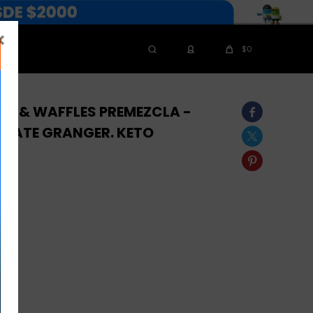

$
0
S & WAFFLES PREMEZCLA -

LATE GRANGER. KETO

