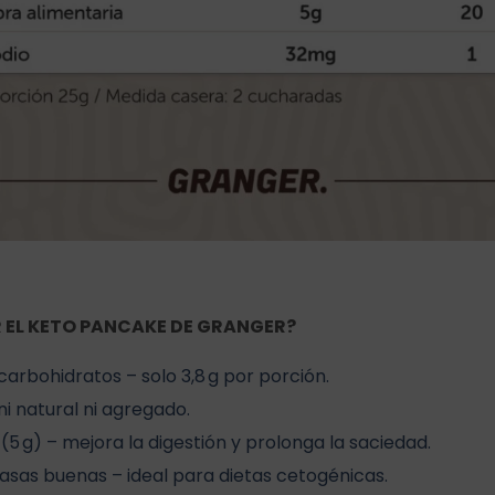
R EL KETO PANCAKE DE GRANGER?
carbohidratos – solo 3,8 g por porción.
ni natural ni agregado.
 (5 g) – mejora la digestión y prolonga la saciedad.
asas buenas – ideal para dietas cetogénicas.