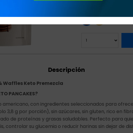
Variedades:
Descripción
& Waffles Keto Premezcla
KETO PANCAKES?
o americano, con ingredientes seleccionados para ofrec
o 3,8 g por porción), sin azúcares, sin gluten, rico en fib
do de proteínas y grasas saludables. Perfecto para qui
s, controlar su glucemia o reducir harinas sin dejar de dis