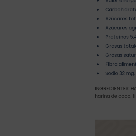
Valor energé
Carbohidrato
Azúcares tot
Azúcares ag
Proteínas 5,
Grasas totale
Grasas satur
Fibra aliment
Sodio 32 mg.
INGREDIENTES: Har
harina de coco, fi