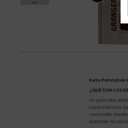
Keto Pancakes 
¿QUÉ SON LOS 
Un pancake estil
carbohidratos (sol
contenido modera
sostener la cetosi