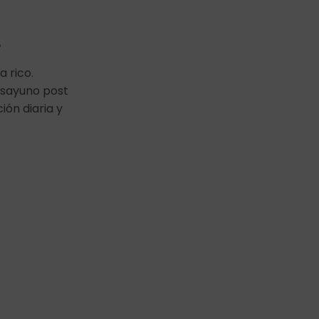
?
 rico.
esayuno post
ón diaria y