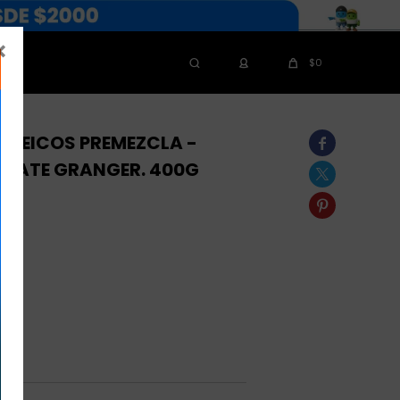

$
0
OTEICOS PREMEZCLA -

LATE GRANGER. 400G

