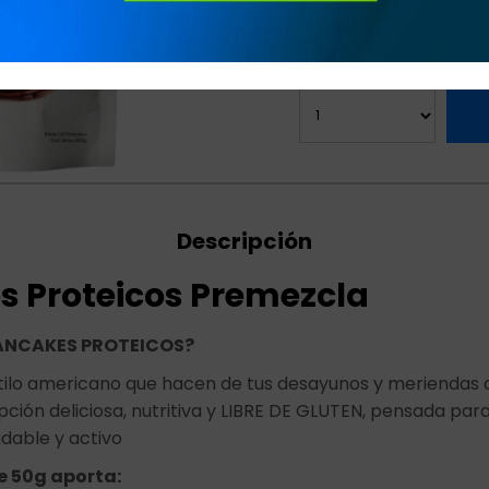
Variedades:
Descripción
 Proteicos Premezcla
PANCAKES PROTEICOS?
ilo americano que hacen de tus desayunos y meriendas 
 opción deliciosa, nutritiva y LIBRE DE GLUTEN, pensada p
udable y activo
e 50g aporta: