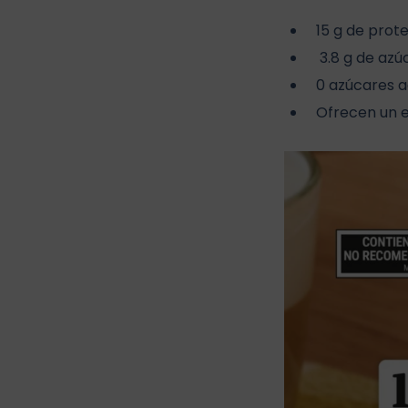
15 g de prot
3.8 g de azú
0 azúcares 
Ofrecen un e