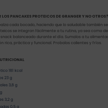
R LOS PANCAKES PROTEICOS DE GRANGER Y NO OTROS
ealza cada bocado, haciendo que lo saludable también sea
teicos se integran fácilmente a tu rutina, ya sea como d
snack balanceado durante el día. Sumalos a tu alimentaci
n rica, práctica y funcional. Probalos calientes y fríos.
UTRICIONAL
ico 181 kcal
s 23 g
ales 3,8 g
 g
s 3,2 g
adas 0,5 g