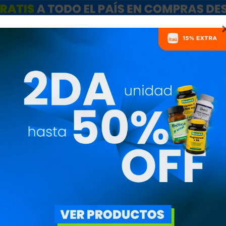
ARCAS
SALE
CATÁLOGO MAYORISTAS
NUTRICIONISTAS
PANCAKES PR
SABOR CHOCO
GRAS5518
800
$
680
$