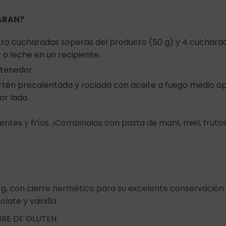
ARAN?
ro cucharadas soperas del producto (50 g) y 4 cuchara
 o leche en un recipiente.
tenedor.
artén precalentada y rociada con aceite a fuego medio
or lado.
entes y fríos. ¡Combinalos con pasta de maní, miel, fruto
!
g, con cierre hermético para su excelente conservación
late y vainilla
BRE DE GLUTEN.