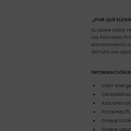
¿POR QUÉ ELEGI
Su suave sabor r
Los Pancakes Pro
entrenamiento o 
disfrutá una opció
INFORMACIÓN N
Valor energét
Carbohidrato
Azúcares tot
Proteínas 15
Grasas totale
Grasas satur