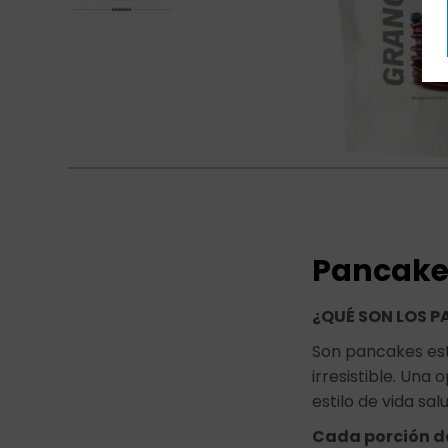
Pancakes
¿QUÉ SON LOS 
Son pancakes est
irresistible. Una
estilo de vida sal
Cada porción d