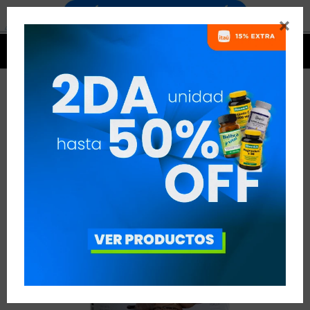




