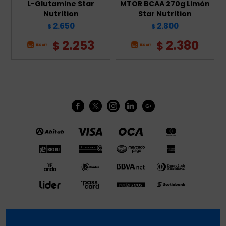
L-Glutamine Star
MTOR BCAA 270g Limón
Nutrition
Star Nutrition
2.650
2.800
$
$
2.253
2.380
$
$




