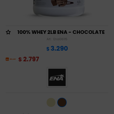
100% WHEY 2LB ENA - CHOCOLATE
Ena06115
3.290
$
2.797
$