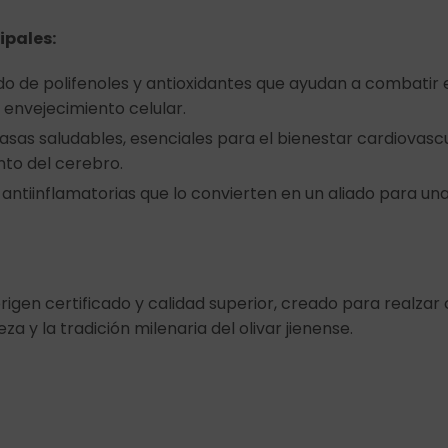
ipales:
do de polifenoles y antioxidantes que ayudan a combatir e
l envejecimiento celular.
asas saludables, esenciales para el bienestar cardiovascu
to del cerebro.
antiinflamatorias que lo convierten en un aliado para un
igen certificado y calidad superior, creado para realzar
za y la tradición milenaria del olivar jienense.