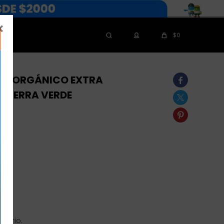

$
0
IVA ORGÁNICO EXTRA

L TERRA VERDE


inario.