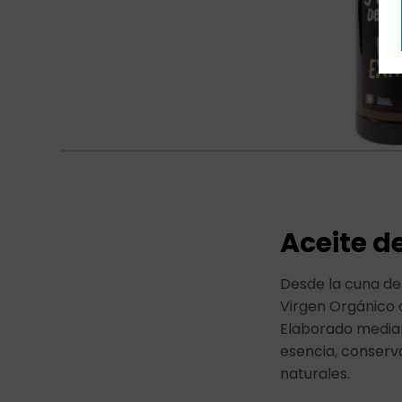
Aceite d
Desde la cuna del
Virgen Orgánico d
Elaborado mediant
esencia, conserv
naturales.