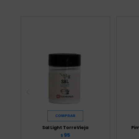
Sal Light TorreVieja
Pim
95
$