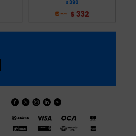
390
$
332
$




