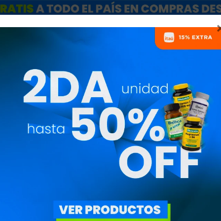
ARCAS
SALE
CATÁLOGO MAYORISTAS
NUTRICIONISTAS
ACEITE DE OL
VIRGEN 1000M
TRV7007TRV7007
1.115
$
948
$
Puro. Orgánico. Extraord