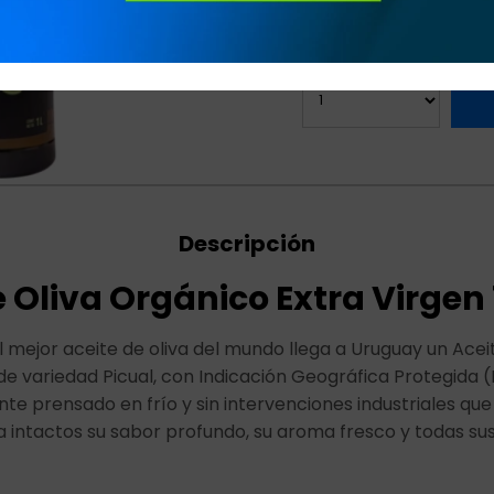
Descripción
e Oliva Orgánico Extra Virge
 mejor aceite de oliva del mundo llega a Uruguay un Aceit
e variedad Picual, con Indicación Geográfica Protegida (
e prensado en frío y sin intervenciones industriales que
a intactos su sabor profundo, su aroma fresco y todas s