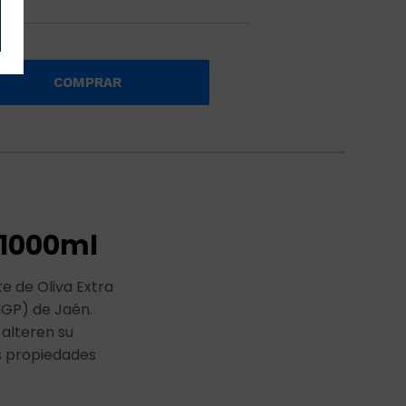
COMPRAR
n 1000ml
e de Oliva Extra
IGP) de Jaén.
 alteren su
us propiedades