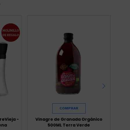
r
reVieja -
Vinagre de Granada Orgánico
Ac
ena
500ML Terra Verde