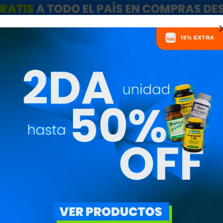
ARCAS
SALE
CATÁLOGO MAYORISTAS
NUTRICIONISTAS
BARRITAS PRE
COLÁGENO JUS
JUSTF0010
120
$
102
$
- Venta por unidad
- Cada barra aporta 20 
colágeno hidrolizado