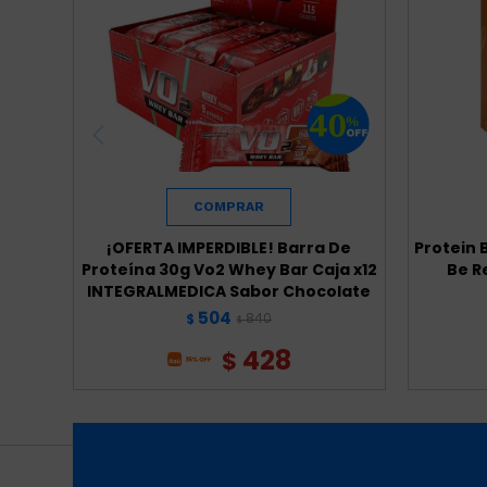
¡OFERTA IMPERDIBLE! Barra De
Protein 
Proteína 30g Vo2 Whey Bar Caja x12
Be R
INTEGRALMEDICA Sabor Chocolate
504
840
$
$
428
$