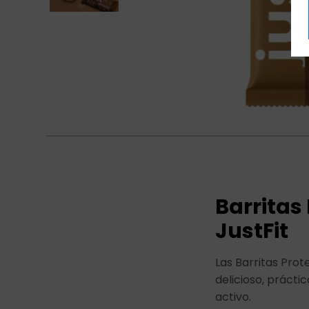
Barritas
JustFit
Las Barritas Pro
delicioso, prácti
activo.