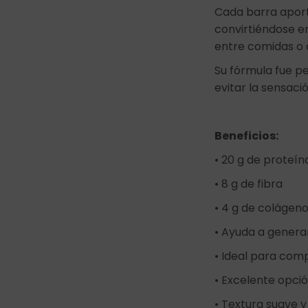
Cada barra aporta
convirtiéndose e
entre comidas o c
Su fórmula fue p
evitar la sensaci
Beneficios:
• 20 g de proteín
• 8 g de fibra
• 4 g de colágeno
• Ayuda a genera
• Ideal para com
• Excelente opci
• Textura suave 