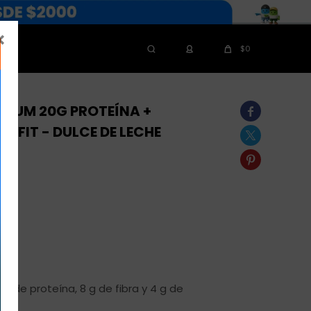

$
0
MIUM 20G PROTEÍNA +

TFIT - DULCE DE LECHE


g de proteína, 8 g de fibra y 4 g de