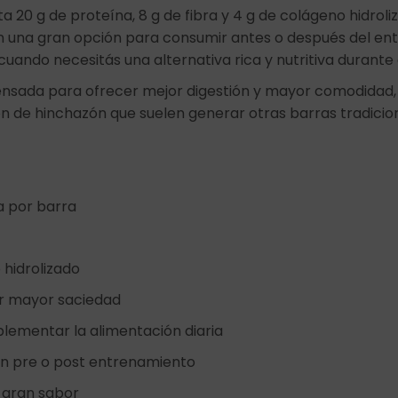
 20 g de proteína, 8 g de fibra y 4 g de colágeno hidroli
n una gran opción para consumir antes o después del en
uando necesitás una alternativa rica y nutritiva durante e
ensada para ofrecer mejor digestión y mayor comodidad
ón de hinchazón que suelen generar otras barras tradicio
a por barra
 hidrolizado
r mayor saciedad
plementar la alimentación diaria
ón pre o post entrenamiento
y gran sabor