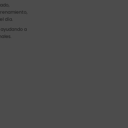
zado,
trenamiento,
l día.
, ayudando a
nales.