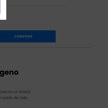
COMPRAR
ágeno
 buscan un snack
 estilo de vida