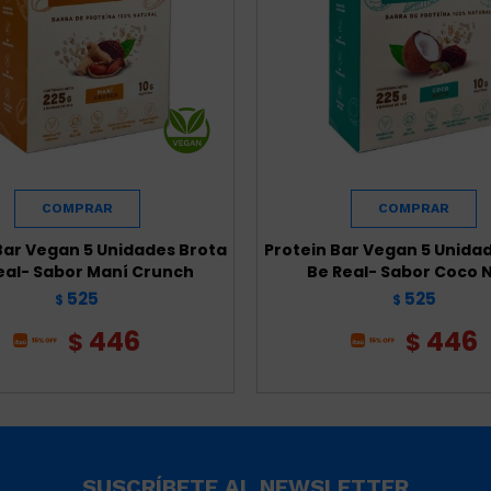
Bar Vegan 5 Unidades Brota
Protein Bar Vegan 5 Unida
eal- Sabor Maní Crunch
Be Real- Sabor Coco 
525
525
$
$
446
446
$
$
SUSCRÍBETE AL NEWSLETTER