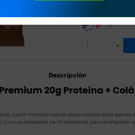
Variedades:
Descripción
 Premium 20g Proteína + Col
teicas JustFit Premium fueron desarrolladas para quienes
co y con un excelente perfil nutricional para acompañar un