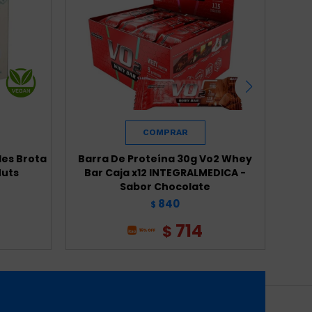
des Brota
Barra De Proteína 30g Vo2 Whey
Barr
Nuts
Bar Caja x12 INTEGRALMEDICA -
Sabor Chocolate
840
$
714
$