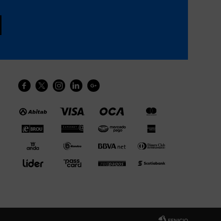




