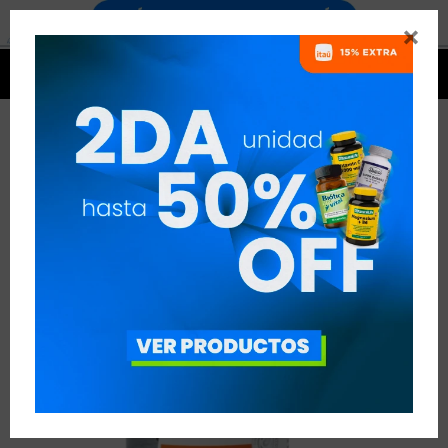




