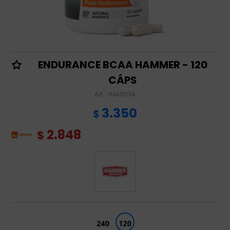
ENDURANCE BCAA HAMMER - 120
CÁPS
HAM1034
3.350
$
2.848
$