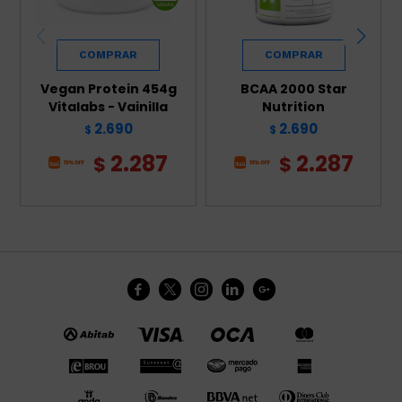
Vegan Protein 454g
BCAA 2000 Star
Vitalabs - Vainilla
Nutrition
2.690
2.690
$
$
2.287
2.287
$
$




