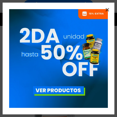




