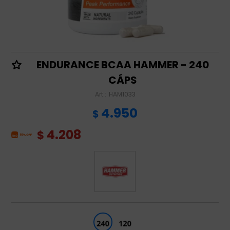
ENDURANCE BCAA HAMMER - 240
CÁPS
HAM1033
4.950
$
4.208
$