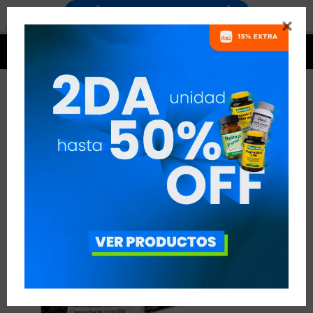




