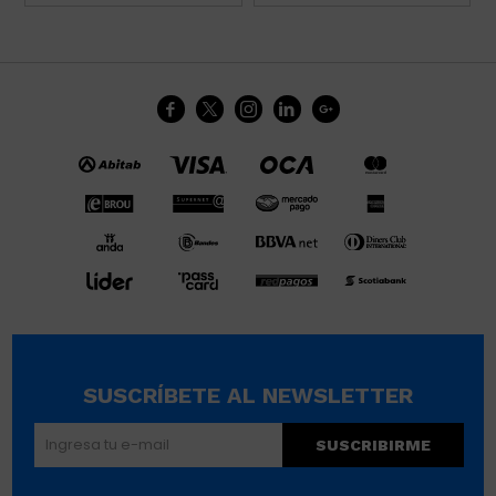





SUSCRÍBETE AL NEWSLETTER
SUSCRIBIRME