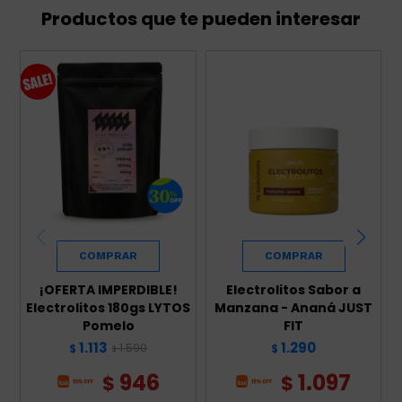
Productos que te pueden interesar
¡OFERTA IMPERDIBLE!
Electrolitos Sabor a
Electrolitos 180gs LYTOS
Manzana - Ananá JUST
Pomelo
FIT
1.113
1.290
1.590
$
$
$
946
1.097
$
$