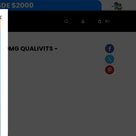

$
0
250MG QUALIVITS -



50mg