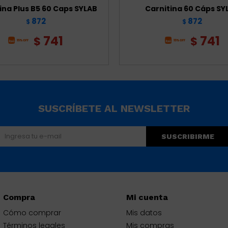
ina Plus B5 60 Caps SYLAB
Carnitina 60 Cáps SY
872
872
$
$
741
741
$
$
SUSCRÍBETE AL NEWSLETTER
SUSCRIBIRME
Compra
Mi cuenta
Cómo comprar
Mis datos
Términos legales
Mis compras