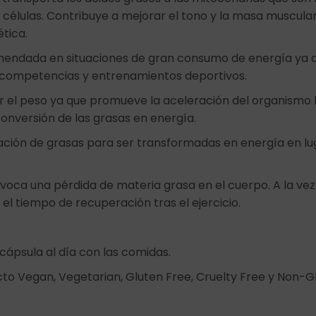
 células. Contribuye a mejorar el tono y la masa muscula
ética.
ndada en situaciones de gran consumo de energía ya q
 competencias y entrenamientos deportivos.
r el peso ya que promueve la aceleración del organismo l
conversión de las grasas en energía.
zación de grasas para ser transformadas en energía en lu
voca una pérdida de materia grasa en el cuerpo. A la vez
 el tiempo de recuperación tras el ejercicio.
1 cápsula al día con las comidas.
cto Vegan, Vegetarian, Gluten Free, Cruelty Free y Non-