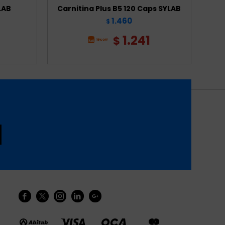
LAB
Carnitina Plus B5 120 Caps SYLAB
Cáps
1.460
$
1.241
$




