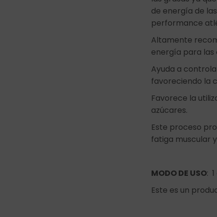
de energía de las
performance atl
Altamente recome
energía para las
Ayuda a controla
favoreciendo la 
Favorece la utili
azúcares.
Este proceso pro
fatiga muscular y
MODO DE USO
: 
Este es un produ