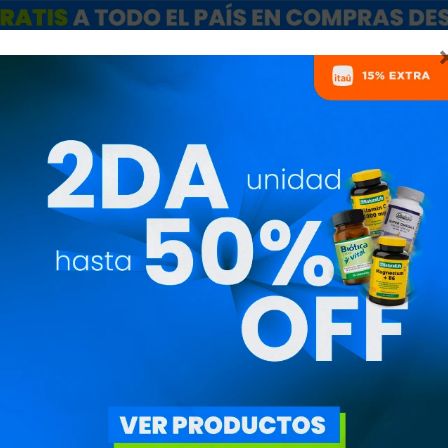
ARCAS
SALE
CATÁLOGO MAYORISTAS
NUTRICIONISTAS
L-CARNITINE 
120CAPS
TKC1431-120
1.615
$
1.373
$
L-carnitine Qualivits 2