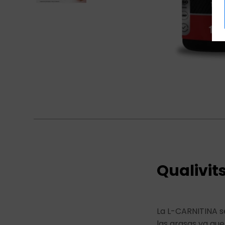
Qualivit
La L-CARNITINA s
las grasas ya que