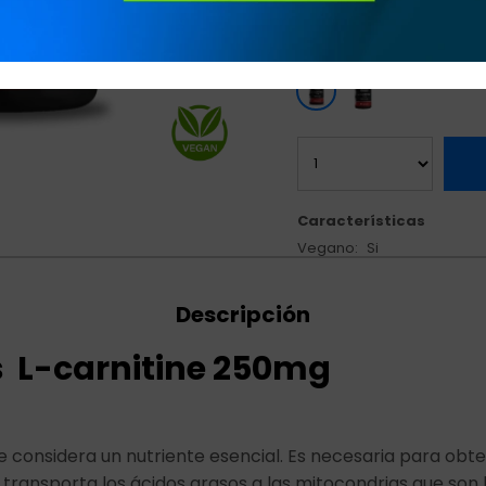
Variedades:
Características
Vegano
Si
Descripción
s L-carnitine 250mg
e considera un nutriente esencial. Es necesaria para obt
 transporta los ácidos grasos a las mitocondrias que son