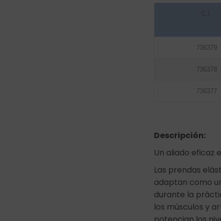
C.I.
736379
736378
736377
Descripción:
Un aliado eficaz 
Las prendas elást
adaptan como un
durante la práct
los músculos y ar
potencian los ni