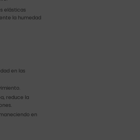
s elásticas
amente la humedad
idad en las
imiento.
a, reduce la
ones.
permaneciendo en