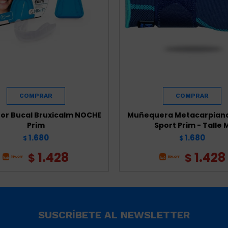
or Bucal Bruxicalm NOCHE
Muñequera Metacarpiana
Prim
Sport Prim - Talle 
1.680
1.680
$
$
1.428
1.428
$
$
SUSCRÍBETE AL NEWSLETTER