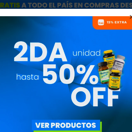
ARCAS
SALE
CATÁLOGO MAYORISTAS
NUTRICIONISTAS
PANTORRILLER
TALLE L
PRIM0006u003
1.680
$
1.428
$
Pantorrillera Elástica 