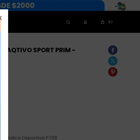

$
0
A AQTIVO SPORT PRIM -



Ortopédica Deportiva P708