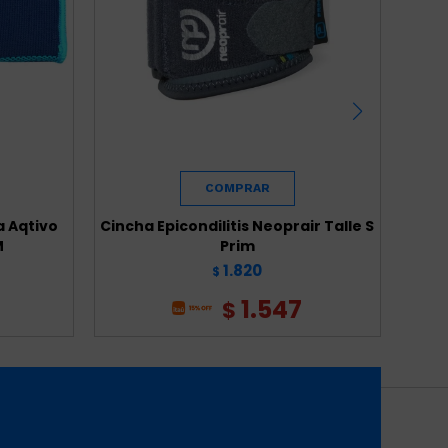
 Aqtivo
Cincha Epicondilitis Neoprair Talle S
Musl
M
Prim
1.820
$
1.547
$