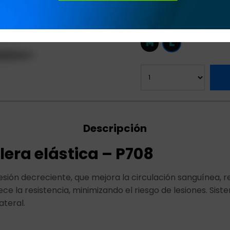
Variedades:
Descripción
lera elástica – P708
ión decreciente, que mejora la circulación sanguínea, re
ce la resistencia, minimizando el riesgo de lesiones. Sist
ateral.