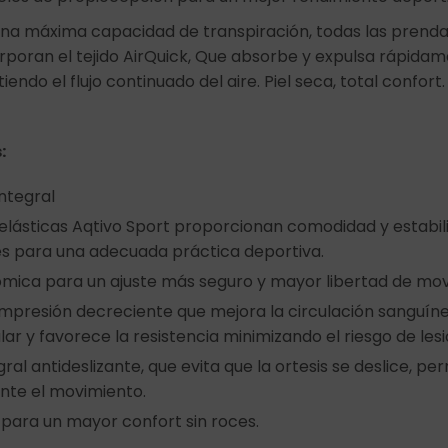
na máxima capacidad de transpiración, todas las prenda
orporan el tejido AirQuick, Que absorbe y expulsa rápid
tiendo el flujo continuado del aire. Piel seca, total confort.
:
ntegral
elásticas Aqtivo Sport proporcionan comodidad y estabil
es para una adecuada práctica deportiva.
ica para un ajuste más seguro y mayor libertad de mov
presión decreciente que mejora la circulación sanguíne
ar y favorece la resistencia minimizando el riesgo de lesi
ral antideslizante, que evita que la ortesis se deslice, 
ante el movimiento.
, para un mayor confort sin roces.