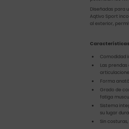
Diseñadas para u
Aqtivo Sport inc
al exterior, permi
Características
Comodidad i
Las prendas 
articulacion
Forma anatóm
Grado de com
fatiga muscul
Sistema integ
su lugar dur
Sin costuras