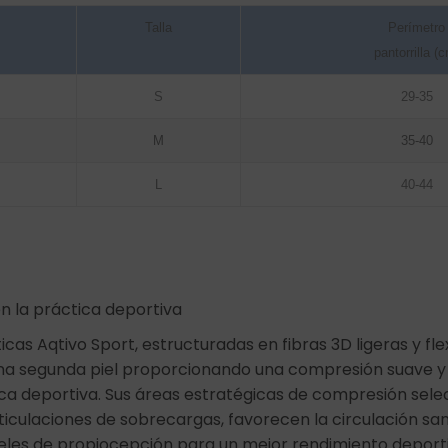
Talla
Perímetro
pantorrilla (
S
29-35
M
35-40
L
40-44
en la práctica deportiva
icas Aqtivo Sport, estructuradas en fibras 3D ligeras y flex
a segunda piel proporcionando una compresión suave y 
ica deportiva. Sus áreas estratégicas de compresión sele
ticulaciones de sobrecargas, favorecen la circulación sa
veles de propiocepción para un mejor rendimiento deporti