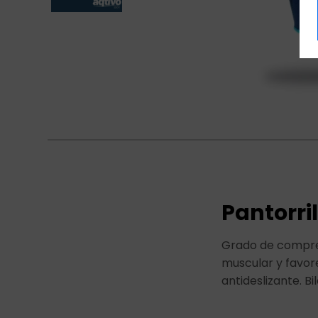
Pantorril
Grado de compres
muscular y favore
antideslizante. Bil