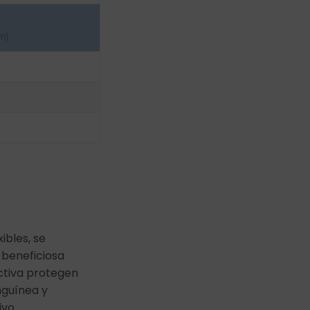
cm)
ibles, se
beneficiosa
ctiva protegen
nguínea y
vo.