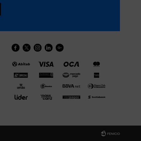




