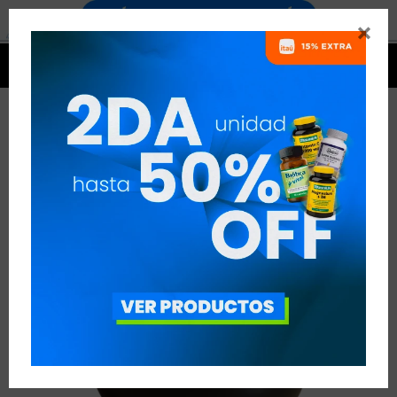




