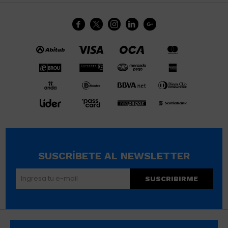





SUSCRÍBETE AL NEWSLETTER
SUSCRIBIRME
© Copyright 2026 / Wikimúsculos | Wimucon Uruguay SRL