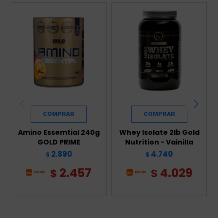
Amino Essemtial 240g
Whey Isolate 2lb Gold
GOLD PRIME
Nutrition - Vainilla
2.890
4.740
$
$
2.457
4.029
$
$