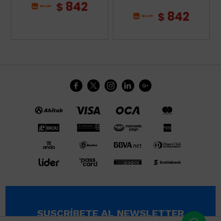
842
$
842
$





SUSCRÍBETE AL NEWSLETTER