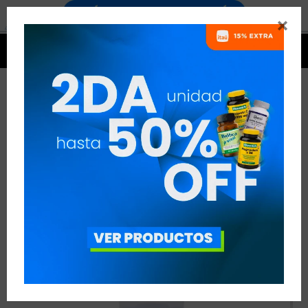




