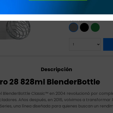
Capacidad de 828 ml.
Variedades:
Descripción
ro 28 828ml BlenderBottle
el BlenderBottle Classic™ en 2004 revolucionó por compl
ladores. Años después, en 2016, volvimos a transformar la
 Series, una línea diseñada para quienes buscan un rendi