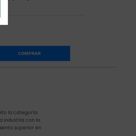
COMPRAR
eto la categoría
 industria con la
miento superior en