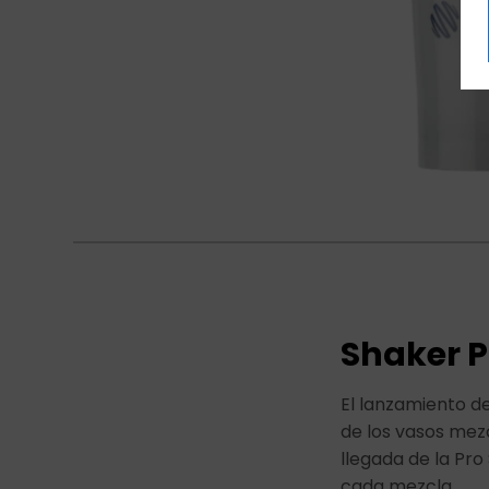
Shaker P
El lanzamiento d
de los vasos mezc
llegada de la Pro
cada mezcla.