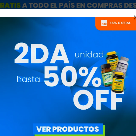
ARCAS
SALE
CATÁLOGO MAYORISTAS
NUTRICIONISTAS
SHAKER PRO 2
GRIS
BLEGEN05progris
1.590
$
1.352
$
Disponible en negro, ve