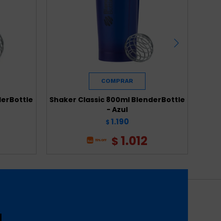
derBottle
Shaker Classic 800ml BlenderBottle
Shake
- Azul
1.190
$
1.012
$