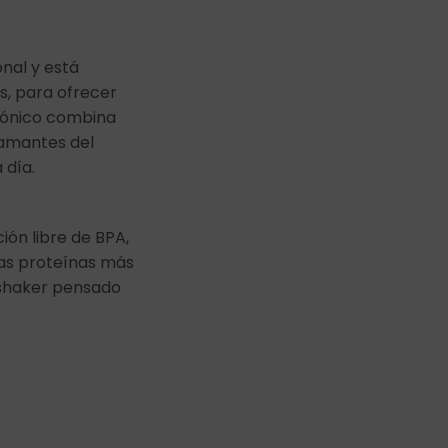
onal y está
s, para ofrecer
icónico combina
, amantes del
 día.
ión libre de BPA,
las proteínas más
 shaker pensado