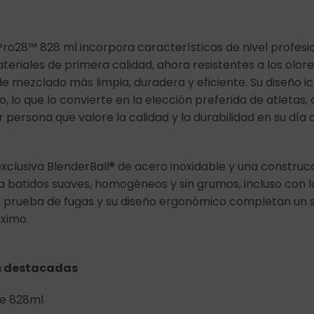
Pro28™ 828 ml incorpora características de nivel profesi
eriales de primera calidad, ahora resistentes a los olore
de mezclado más limpia, duradera y eficiente. Su diseño 
lo, lo que lo convierte en la elección preferida de atletas
r persona que valore la calidad y la durabilidad en su día a
xclusiva BlenderBall® de acero inoxidable y una construcc
za batidos suaves, homogéneos y sin grumos, incluso con 
a prueba de fugas y su diseño ergonómico completan un
áximo.
s destacadas
de 828ml