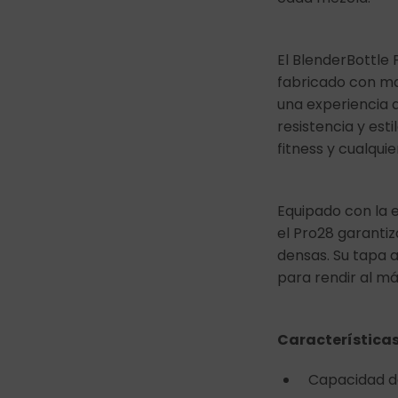
El BlenderBottle 
fabricado con mat
una experiencia 
resistencia y esti
fitness y cualquie
Equipado con la e
el Pro28 garanti
densas. Su tapa 
para rendir al m
Característica
Capacidad 