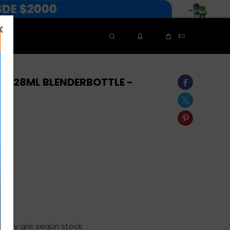

$
0
8 828ML BLENDERBOTTLE -



rde y gris según stock.