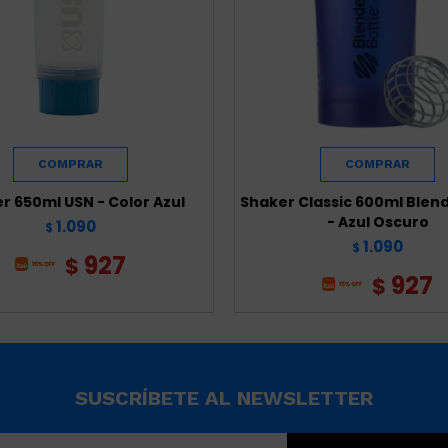
r 650ml USN - Color Azul
Shaker Classic 600ml Blen
- Azul Oscuro
1.090
$
1.090
$
927
$
927
$
SUSCRÍBETE AL NEWSLETTER