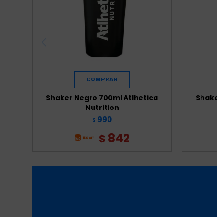
Shaker Negro 700ml Atlhetica
Shake
Nutrition
990
$
842
$