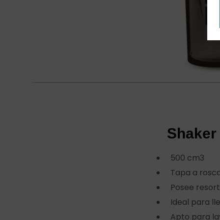
Shaker
500 cm3
Tapa a rosc
Posee resor
Ideal para l
Apto para lav