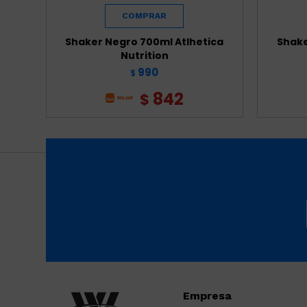
Shaker Negro 700ml Atlhetica
Shake
Nutrition
990
$
842
$
Empresa