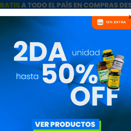
ARCAS
SALE
CATÁLOGO MAYORISTAS
NUTRICIONISTAS
SHAKER PREMI
ENASK011
1.590
$
1.352
$
Variedades: