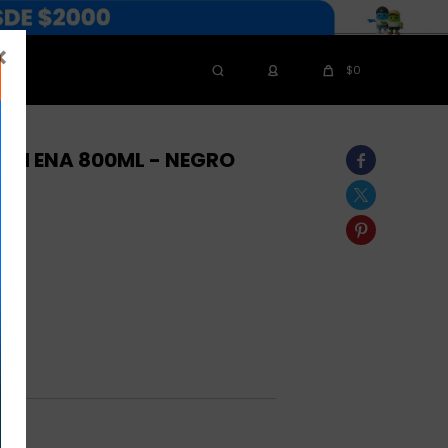

$
0
UM ENA 800ML - NEGRO


