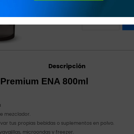
Descripción
 Premium ENA 800ml
a
te mezclador.
levar tus propias bebidas o suplementos en polvo.
avajillas, microondas y freezer.