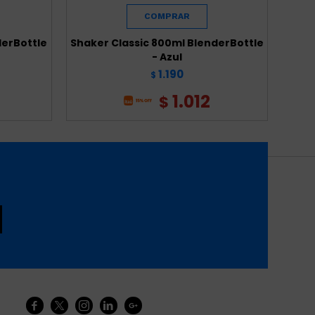
derBottle
Shaker Classic 800ml BlenderBottle
Shake
- Azul
1.190
$
1.012
$




