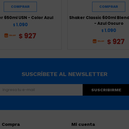
r 650ml USN - Color Azul
Shaker Classic 600ml Blen
- Azul Oscuro
1.090
$
1.090
$
927
$
927
$
SUSCRÍBETE AL NEWSLETTER
SUSCRIBIRME
Compra
Mi cuenta