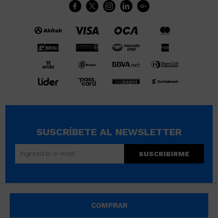





SUSCRÍBETE AL NEWSLETTER
SUSCRIBIRME
© Copyright 2026 / Wikimúsculos | Wimucon Uruguay SRL
COMPRAR