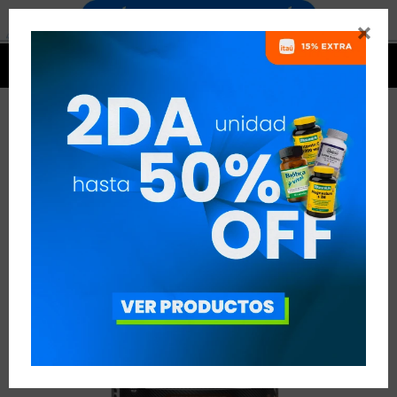




