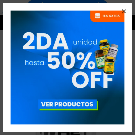




