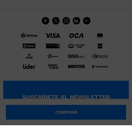





SUSCRÍBETE AL NEWSLETTER
SUSCRIBIRME
COMPRAR