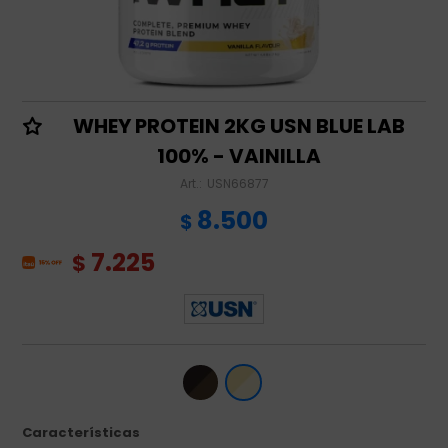
WHEY PROTEIN 2KG USN BLUE LAB
100% - VAINILLA
USN66877
8.500
$
7.225
$
Características