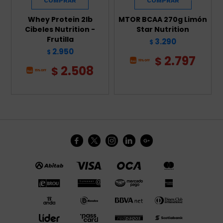
Whey Protein 2lb
MTOR BCAA 270g Limón
Cibeles Nutrition -
Star Nutrition
Frutilla
3.290
$
2.950
$
2.797
$
2.508
$




