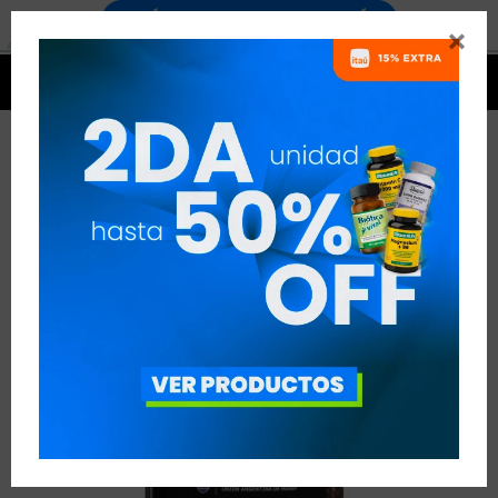




