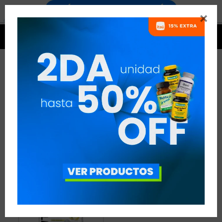


BCAAS CON ELECTROLITOS -
BOXEO
1 ARTÍCULO
RECOMENDADOS
AMINOÁCIDOS
BCAAS CON ELECTROLITOS
DISCIPLINA:
BOXEO
QUITAR FILTROS