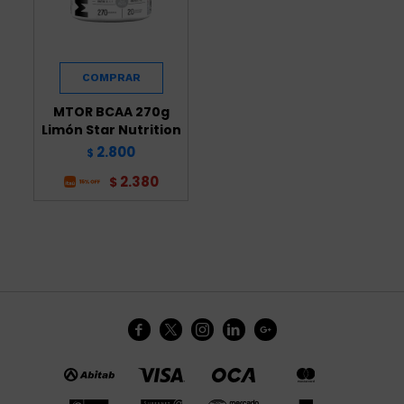
MTOR BCAA 270g
Limón Star Nutrition
2.800
$
2.380
$




