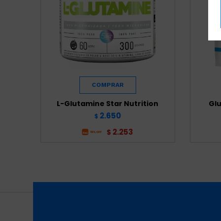
L-Glutamine Star Nutrition
Gl
2.650
$
2.253
$