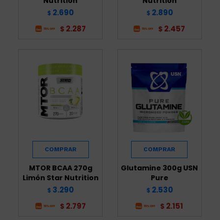
Nutrition
Nutrition
2.690
2.890
$
$
2.287
2.457
$
$
MTOR BCAA 270g
Glutamine 300g USN
Limón Star Nutrition
Pure
3.290
2.530
$
$
2.797
2.151
$
$