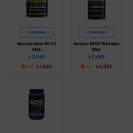
Muscle Max 90 Ct
Amino 4500 150caps
ENA
ENA
2.340
2.450
$
$
1.989
2.083
$
$