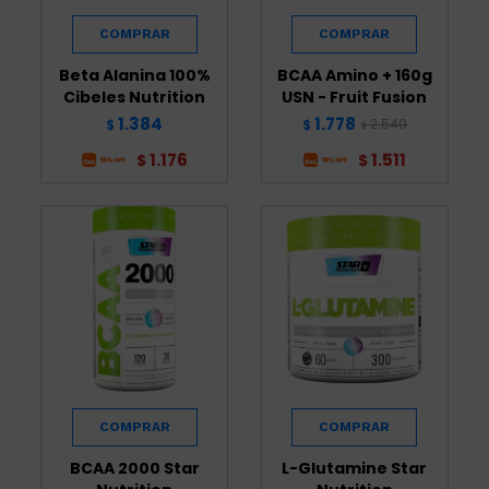
Beta Alanina 100%
BCAA Amino + 160g
Cibeles Nutrition
USN - Fruit Fusion
1.384
1.778
2.540
$
$
$
1.176
1.511
$
$
BCAA 2000 Star
L-Glutamine Star