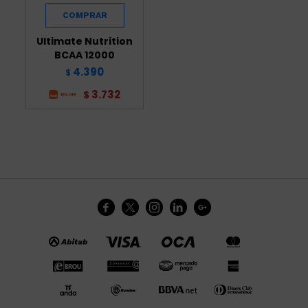
Ultimate Nutrition
BCAA 12000
4.390
$
3.732
$




