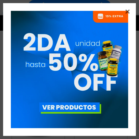


AMINOÁCIDOS - ATLETISMO
11 ARTÍCULOS
RECOMENDADOS
AMINOÁCIDOS
DISCIPLINA:
ATLETISMO
QUITAR FILTROS