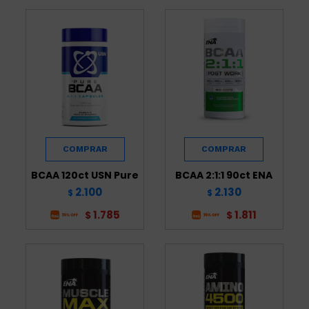
BCAA 120ct USN Pure
BCAA 2:1:1 90ct ENA
2.100
2.130
$
$
1.785
1.811
$
$