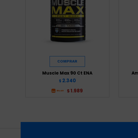
Muscle Max 90 Ct ENA
Am
2.340
$
1.989
$