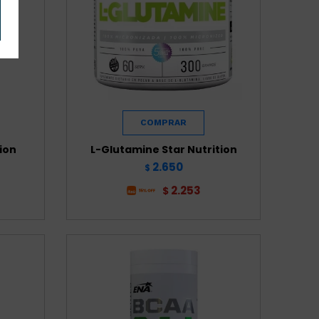
ion
L-Glutamine Star Nutrition
2.650
$
2.253
$