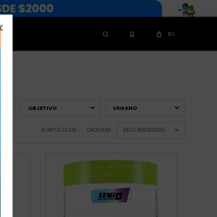

$
0
G
OBJETIVO
VEGANO
11 ARTÍCULOS
ORDENAR:
RECOMENDADOS