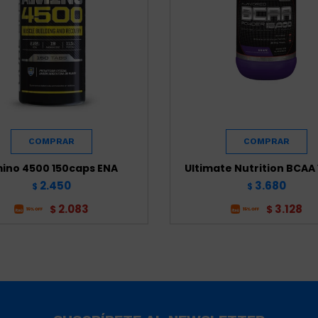
ino 4500 150caps ENA
Ultimate Nutrition BCAA
2.450
3.680
$
$
2.083
3.128
$
$