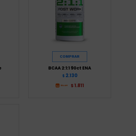
e
BCAA 2:1:1 90ct ENA
2.130
$
1.811
$