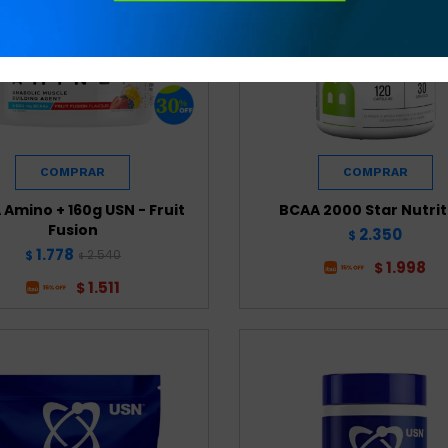
Amino + 160g USN - Fruit
BCAA 2000 Star Nutrit
Fusion
2.350
$
1.778
2.540
$
$
1.998
$
1.511
$