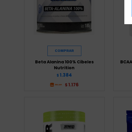
Beta Alanina 100% Cibeles
BCAA 
Nutrition
1.384
$
1.176
$