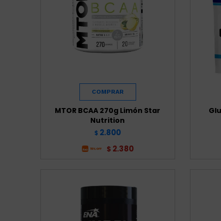
MTOR BCAA 270g Limón Star
Gl
Nutrition
2.800
$
2.380
$