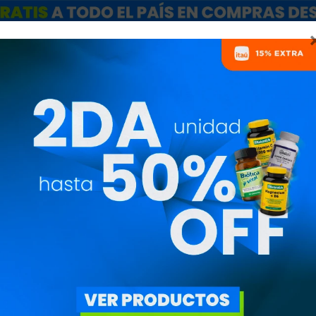
ARCAS
SALE
CATÁLOGO MAYORISTAS
NUTRICIONISTAS
AMINOÁCIDOS - RUNNIN
ECIO
($)
ESPECIALES
DISCIPLINA
ITAR FILTROS