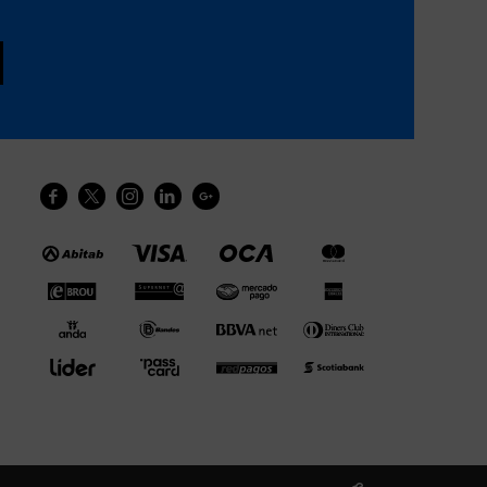




