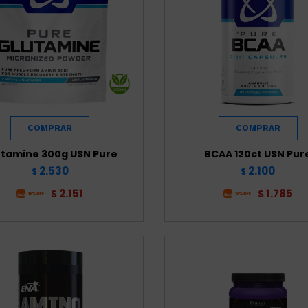
utamine 300g USN Pure
BCAA 120ct USN Pur
2.530
2.100
$
$
2.151
1.785
$
$