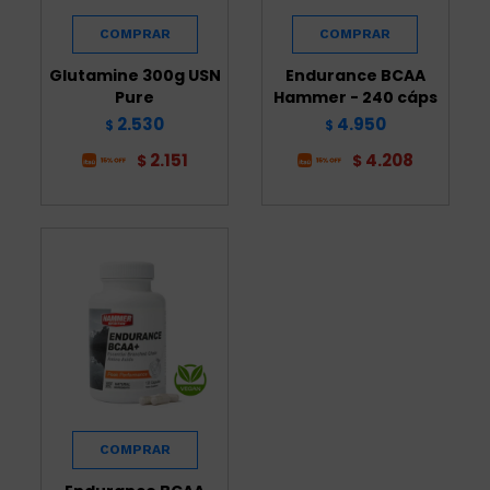
Glutamine 300g USN
Endurance BCAA
Pure
Hammer - 240 cáps
2.530
4.950
$
$
2.151
4.208
$
$