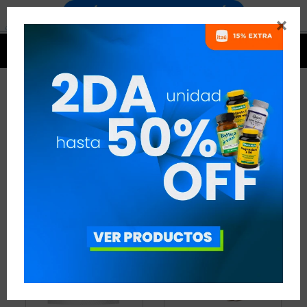


AMINOÁCIDOS
3 ARTÍCULOS
RECOMENDADOS
AMINOÁCIDOS
VEGANO:
SI
QUITAR FILTROS