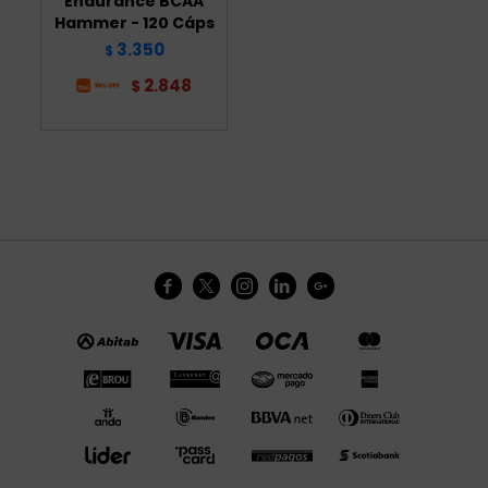
Endurance BCAA
Hammer - 120 Cáps
3.350
$
2.848
$




