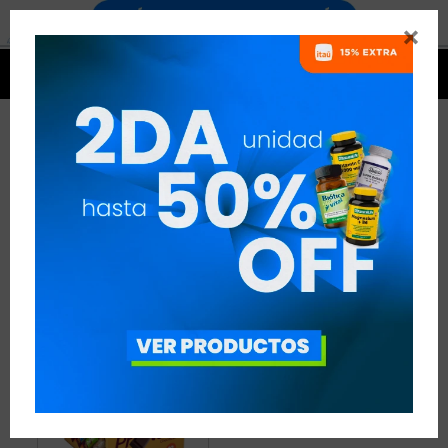


BEBIDAS Y SNACKS BANANA
BRASIL
1 ARTÍCULO
RECOMENDADOS
BEBIDAS Y SNACKS
BANANA BRASIL
QUITAR FILTROS