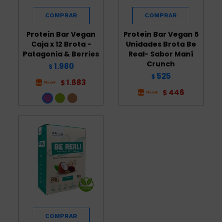
Protein Bar Vegan
Protein Bar Vegan 5
Caja x 12 Brota -
Unidades Brota Be
Patagonia & Berries
Real- Sabor Maní
Crunch
1.980
$
525
$
1.683
$
446
$