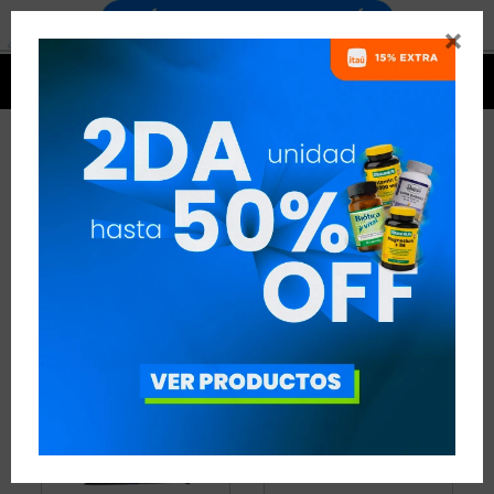


BEBIDAS Y SNACKS BROTA
3 ARTÍCULOS
RECOMENDADOS
BEBIDAS Y SNACKS
BROTA
QUITAR FILTROS