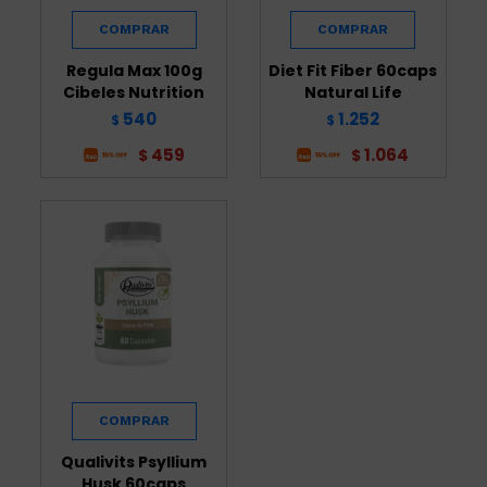
Regula Max 100g
Diet Fit Fiber 60caps
Cibeles Nutrition
Natural Life
540
1.252
$
$
459
1.064
$
$
Qualivits Psyllium
Husk 60caps