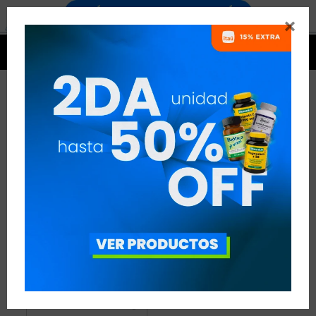


MAGNESIO NATULIV
1 ARTÍCULO
RECOMENDADOS
MINERALES
MAGNESIO
NATULIV
QUITAR FILTROS