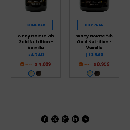
Whey Isolate 2lb
Whey Isolate 5lb
Gold Nutrition -
Gold Nutrition -
Vainilla
Vainilla
4.740
10.540
$
$
4.029
8.959
$
$




