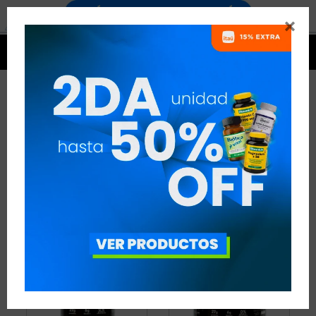


PROTEÍNAS DE SUERO AISLADA
- RUGBY
2 ARTÍCULOS
RECOMENDADOS
PROTEÍNAS
PROTEÍNAS DE SUERO AISLADA
DISCIPLINA:
RUGBY
QUITAR FILTROS