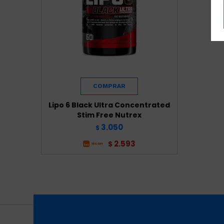
Lipo 6 Black Ultra Concentrated
Stim Free Nutrex
3.050
$
2.593
$