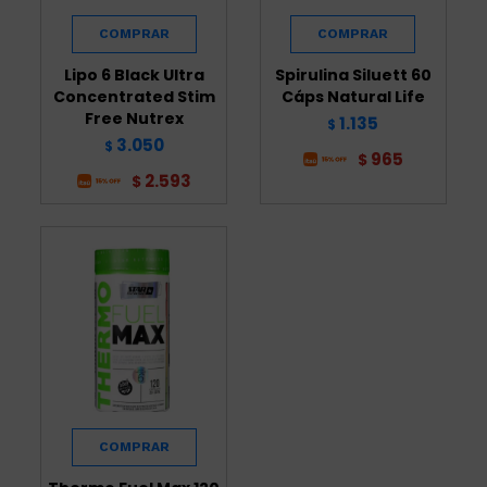
Lipo 6 Black Ultra
Spirulina Siluett 60
Concentrated Stim
Cáps Natural Life
Free Nutrex
1.135
$
3.050
$
965
$
2.593
$