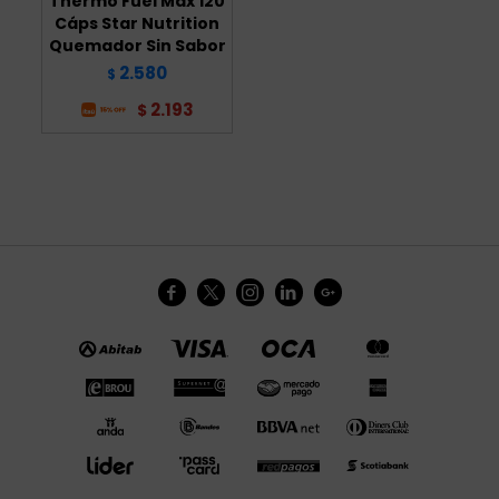
Thermo Fuel Max 120
Cáps Star Nutrition
Quemador Sin Sabor
2.580
$
2.193
$




