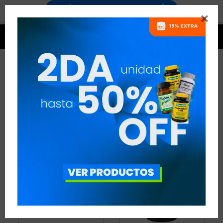


FÓRMULAS COMPUESTAS
3 ARTÍCULOS
RECOMENDADOS
QUEMADORES
FÓRMULAS COMPUESTAS
QUITAR FILTROS