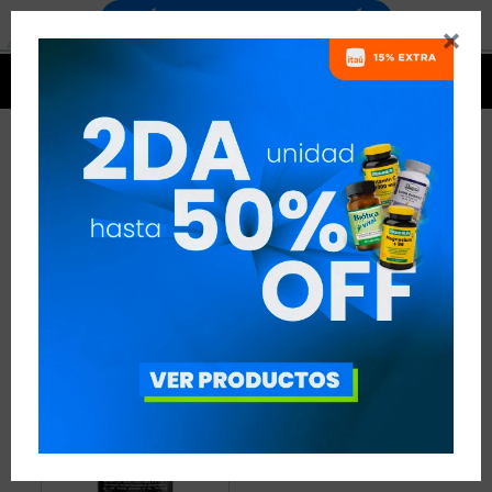


FÓRMULAS COMPUESTAS -
TRIATLÓN
1 ARTÍCULO
RECOMENDADOS
QUEMADORES
FÓRMULAS COMPUESTAS
DISCIPLINA:
TRIATLÓN
QUITAR FILTROS