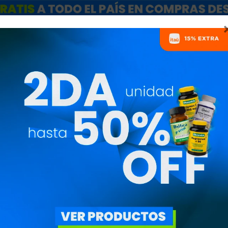
ARCAS
SALE
CATÁLOGO MAYORISTAS
NUTRICIONISTAS
QUEMADORES - RUNNIN
ECIO
($)
ESPECIALES
DISCIPLINA
ITAR FILTROS