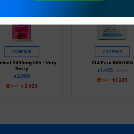
nicut 2400mg USN - Very
CLA Pure 1000 USN
Berry
1.435
2.050
$
$
2.850
$
1.220
$
2.423
$