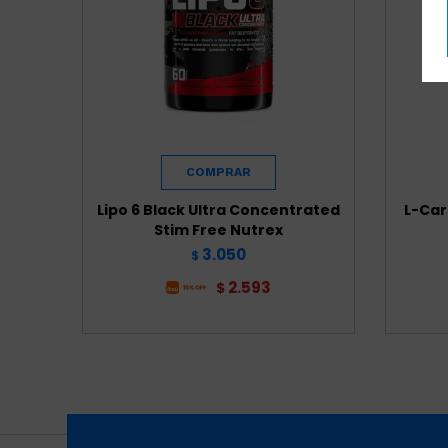
Lipo 6 Black Ultra Concentrated
L-Car
Stim Free Nutrex
3.050
$
2.593
$