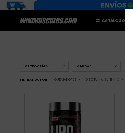
CATÁLOGO
M
CATEGORÍAS
MARCAS
PR
FILTRANDO POR:
QUEMADORES
DISCIPLINA:
RUNNING
QU