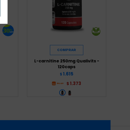
L-carnitine 250mg Qualivits -
120caps
1.615
$
1.373
$