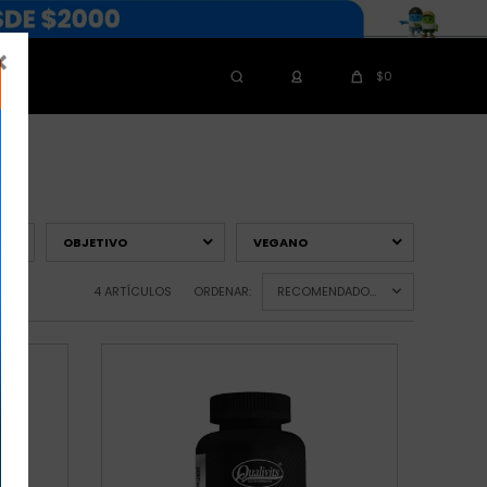

$
0
G
OBJETIVO
VEGANO
4 ARTÍCULOS
ORDENAR:
RECOMENDADOS