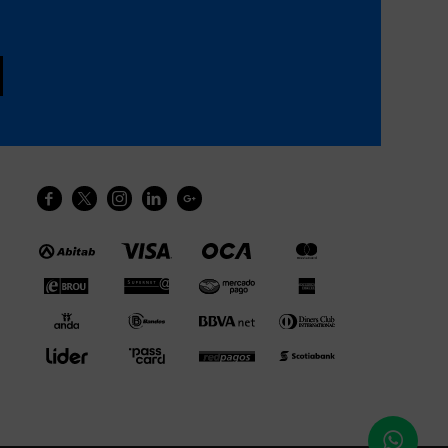




