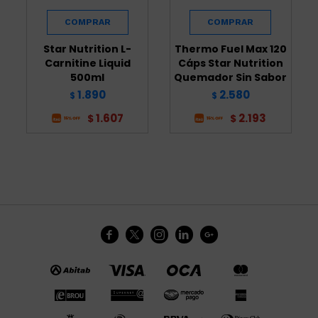
Star Nutrition L-
Thermo Fuel Max 120
Carnitine Liquid
Cáps Star Nutrition
500ml
Quemador Sin Sabor
1.890
2.580
$
$
1.607
2.193
$
$




