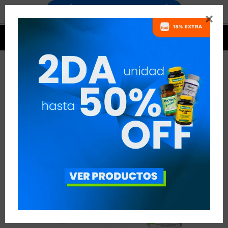


QUEMADORES STAR NUTRITION
2 ARTÍCULOS
RECOMENDADOS
QUEMADORES
STAR NUTRITION
QUITAR FILTROS