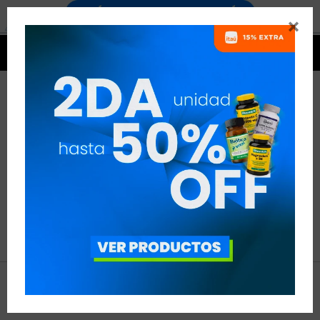


NO SE HAN RECUPERADO
PRODUCTOS
Inténtalo nuevamente con otros criterios de filtrado.
Filtrando por:
Fibra




