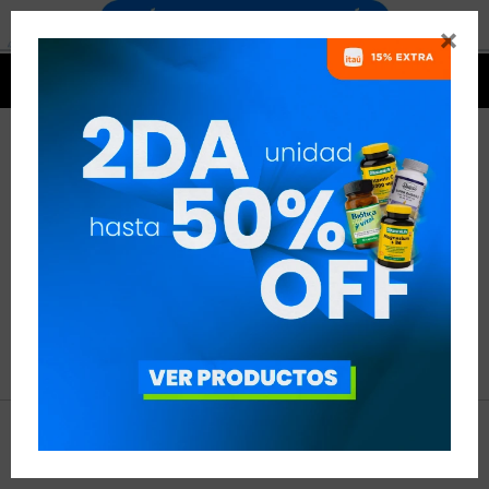


NO SE HAN RECUPERADO
PRODUCTOS
Inténtalo nuevamente con otros criterios de filtrado.
Filtrando por:
Creatina
Vegano:
Si
Quitar filtros




