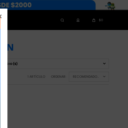

$
0
ION
PRECIO
($)
1 ARTÍCULO
ORDENAR:
RECOMENDADOS