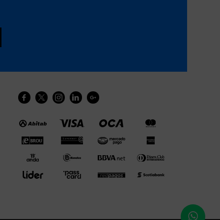




