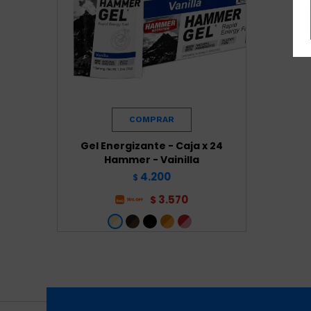
Gel Energizante - Caja x 24
Hammer - Vainilla
4.200
$
3.570
$