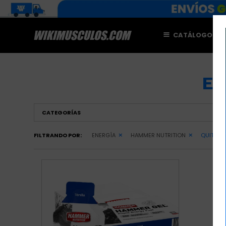
CATÁLOGO
M
EN
CATEGORÍAS
FILTRANDO POR:
ENERGÍA
HAMMER NUTRITION
QUITAR F