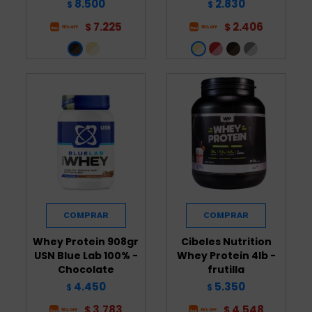
8.500
2.830
$
$
7.225
2.406
$
$
Whey Protein 908gr
Cibeles Nutrition
USN Blue Lab 100% -
Whey Protein 4lb -
Chocolate
frutilla
4.450
5.350
$
$
3.783
4.548
$
$