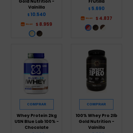
Gold Nutrition -
Frutilla
Vainilla
5.690
$
10.540
$
4.837
$
8.959
$
Whey Protein 2kg
100% Whey Pro 2lb
USN Blue Lab 100% -
Gold Nutrition -
Chocolate
Vainilla