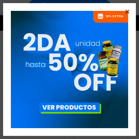


PROTEÍNAS - BOXEO
12 ARTÍCULOS
RECOMENDADOS
PROTEÍNAS
DISCIPLINA:
BOXEO
QUITAR FILTROS