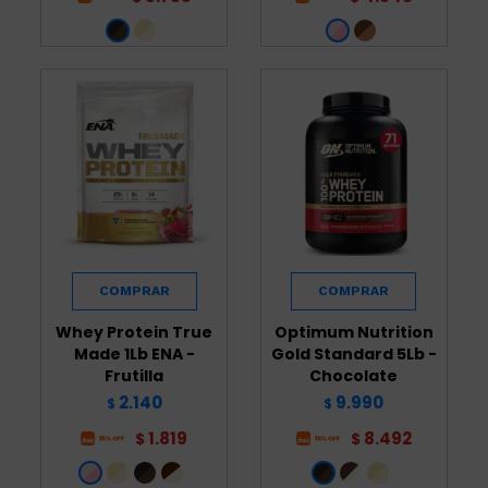
Whey Protein True
Optimum Nutrition
Made 1Lb ENA -
Gold Standard 5Lb -
Frutilla
Chocolate
2.140
9.990
$
$
1.819
8.492
$
$