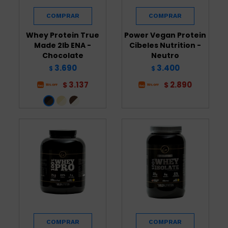
Whey Protein True
Power Vegan Protein
Made 2lb ENA -
Cibeles Nutrition -
Chocolate
Neutro
3.690
3.400
$
$
3.137
2.890
$
$