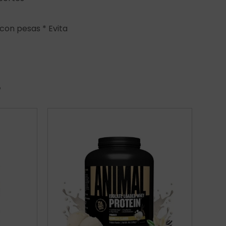
con pesas * Evita
r