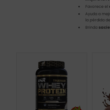
Favorece el
Ayuda a mejo
la pérdida 
Brinda
saci