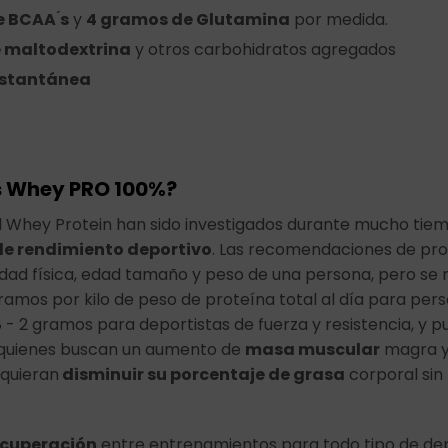
 BCAA ́s
y
4 gramos de Glutamina
por medida.
e maltodextrina
y otros carbohidratos agregados
nstantánea
s Whey PRO 100%?
l Whey Protein han sido investigados durante mucho tiemp
e rendimiento deportivo
. Las recomendaciones de pr
vidad física, edad tamaño y peso de una persona, pero s
amos por kilo de peso de proteína total al día para per
- 2 gramos para deportistas de fuerza y resistencia, y p
 quienes buscan un aumento de
masa muscular
magra y
 quieran
disminuir su porcentaje de grasa
corporal sin
ecuperación
entre entrenamientos para todo tipo de de