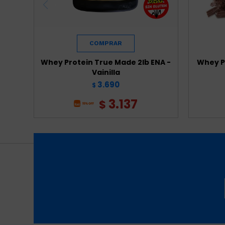
Whey Protein True Made 2lb ENA -
Whey Pr
Vainilla
3.690
$
3.137
$