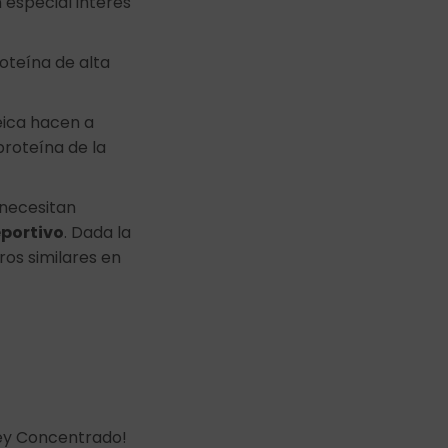
 especial interés
teína de alta
eica hacen a
roteína de la
 necesitan
eportivo
. Dada la
ros similares en
hey Concentrado!