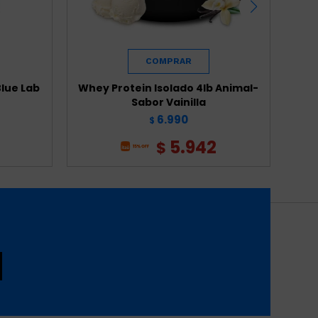
lue Lab
Whey Protein Isolado 4lb Animal-
Whey 
Sabor Vainilla
6.990
$
5.942
$