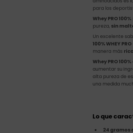
aminoácidos es i
para los deporti
Whey PRO 100%
pureza,
sin malt
Un excelente sab
100% WHEY PRO
manera más
ric
Whey PRO 100%
aumentar su ingr
alta pureza de e
una medida much
Lo que carac
24 gramos d