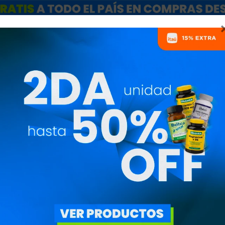
ARCAS
SALE
CATÁLOGO MAYORISTAS
NUTRICIONISTAS
WHEY PRO 100
SABOR NATUR
GOL10079
6.370
$
5.415
$