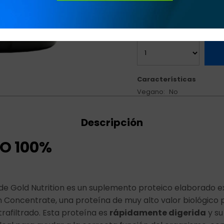
Variedades:
Características
Vegano
No
Descripción
O 100%
de Gold Nutrition es un suplemento proteico elaborado 
Concentrate, una proteína de muy alto valor biológico 
rafiltrado. Esta proteína es
rápidamente digerida
y su