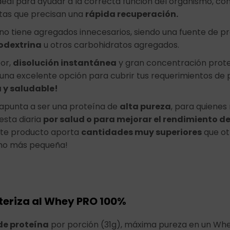
deal para ayudar a la correcta función del organismo, con
stas que precisan una
rápida recuperación.
no tiene agregados innecesarios, siendo una fuente de pro
odextrina
u otros carbohidratos agregados.
or,
disolución instantánea
y gran concentración prot
una excelente opción para cubrir tus requerimientos de p
a y saludable!
apunta a ser una proteína de
alta pureza
, para quienes
esta diaria
por salud o para mejorar el rendimiento d
ste producto aporta
cantidades muy superiores
que ot
o más pequeña!
teriza al Whey PRO 100%
e proteína
por porción (31g), máxima pureza en un W