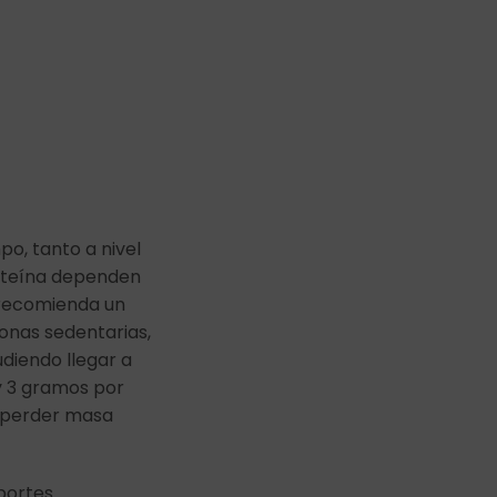
o, tanto a nivel
oteína dependen
e recomienda un
sonas sedentarias,
udiendo llegar a
 3 gramos por
 perder masa
portes