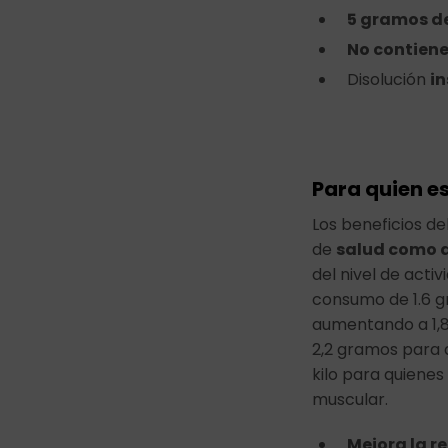
5 gramos de
No contien
Disolución
i
Para quien e
Los beneficios de
de
salud como d
del nivel de acti
consumo de 1.6 gr
aumentando a 1,8 
2,2 gramos para
kilo para quienes
muscular.
Mejora la r