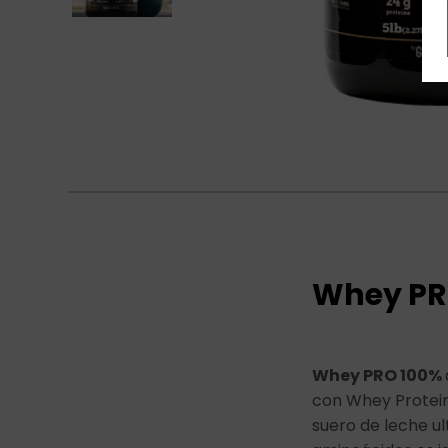
Whey PR
Whey PRO 100%
con Whey Protein 
suero de leche ult