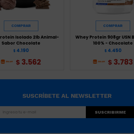
otein Isolado 2lb Animal-
Whey Protein 908gr USN B
Sabor Chocolate
100% - Chocolate
4.190
4.450
$
$
3.562
3.783
$
$
SUSCRÍBETE AL NEWSLETTER
SUSCRIBIRME