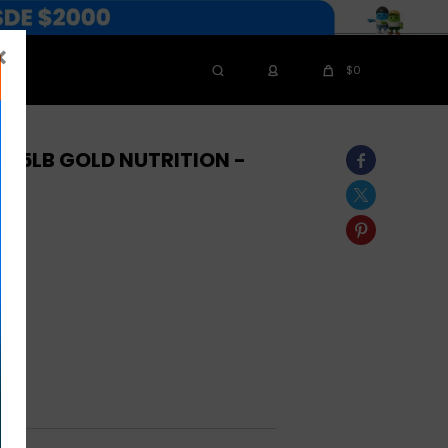

$
0
% 5LB GOLD NUTRITION -

AL

