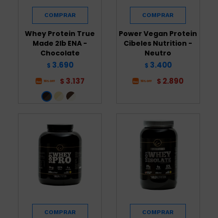
Whey Protein True
Power Vegan Protein
Made 2lb ENA -
Cibeles Nutrition -
Chocolate
Neutro
3.690
3.400
$
$
3.137
2.890
$
$