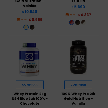
Gold Nutrition -
Frutilla
Vainilla
5.690
$
10.540
$
4.837
$
8.959
$
Whey Protein 2kg
100% Whey Pro 2lb
USN Blue Lab 100% -
Gold Nutrition -
Chocolate
Vainilla