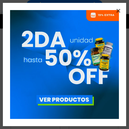


PROTEÍNAS - CICLISMO
12 ARTÍCULOS
RECOMENDADOS
PROTEÍNAS
DISCIPLINA:
CICLISMO
QUITAR FILTROS