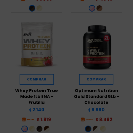
Whey Protein True
Optimum Nutrition
Made 1Lb ENA -
Gold Standard 5Lb -
Frutilla
Chocolate
2.140
9.990
$
$
1.819
8.492
$
$