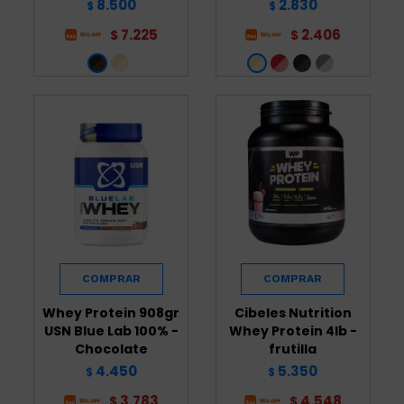
8.500
2.830
$
$
7.225
2.406
$
$
Whey Protein 908gr
Cibeles Nutrition
USN Blue Lab 100% -
Whey Protein 4lb -
Chocolate
frutilla
4.450
5.350
$
$
3.783
4.548
$
$