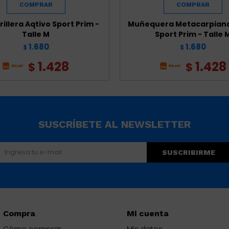
illera Aqtivo Sport Prim -
Muñequera Metacarpiana
Talle M
Sport Prim - Talle 
1.680
1.680
$
$
1.428
1.428
$
$
SUSCRÍBETE AL NEWSLETTER
SUSCRIBIRME
Compra
Mi cuenta
Cómo comprar
Mis datos