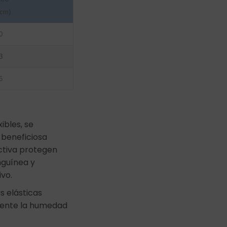
(cm)
0
3
6
ibles, se
beneficiosa
ctiva protegen
nguínea y
vo.
s elásticas
amente la humedad