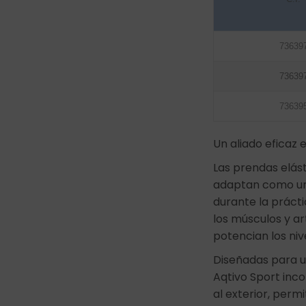
73639
73639
73639
Un aliado eficaz 
Las prendas elást
adaptan como un
durante la práct
los músculos y ar
potencian los ni
Diseñadas para u
Aqtivo Sport inc
al exterior, permi