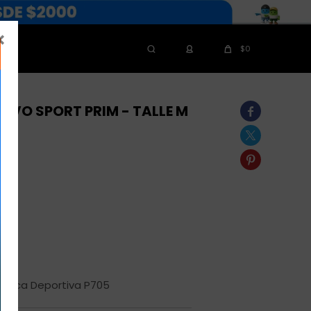

$
0
TIVO SPORT PRIM - TALLE M



pédica Deportiva P705