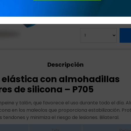
Variedades:
Descripción
a elástica con almohadillas
es de silicona – P705
peine y talón, que favorece el uso durante todo el día. A
cona en los maleolos que proporciona estabilización. Pro
 tendones y minimiza el riesgo de lesiones. Bilateral.
Talla
Períme