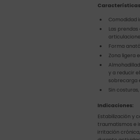
Características
Comodidad i
Las prendas 
articulacion
Forma anatóm
Zona ligera 
Almohadillad
y a reducir e
sobrecarga e
Sin costuras
Indicaciones:
Estabilización y c
traumatismos e in
irritación crónic
durante actividad