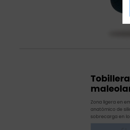
Tobiller
maleolar
Zona ligera en em
anatómico de sili
sobrecarga en los
C.I.