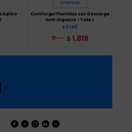
 Aqtivo
Comforgel Plantillas con Descarga
Code
M
Anti-impacto - Talle L
2.140
$
1.819
$




