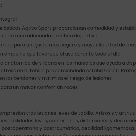
:
ntegral
elásticas Aqtivo Sport proporcionan comodidad y estabil
es para una adecuada práctica deportiva.
ica para un ajuste más seguro y mayor libertad de mov
en empeine que favorece el uso durante todo el día.
o anatómico de silicona en los maleolos que ayuda a dispe
l stress en el tobillo proporcionando estabilización. Prote
n los tendones y minimiza el riesgo de lesiones.
, para un mayor confort sin roces.
ompresión tras lesiones leves de tobillo. Artrosis y artritis 
estabilidades leves, contusiones, distorsiones y derrames
a, postoperatoria y postraumática, debilidad ligamentosa.
es deportivas y laborales. Estimulación propioceptiva