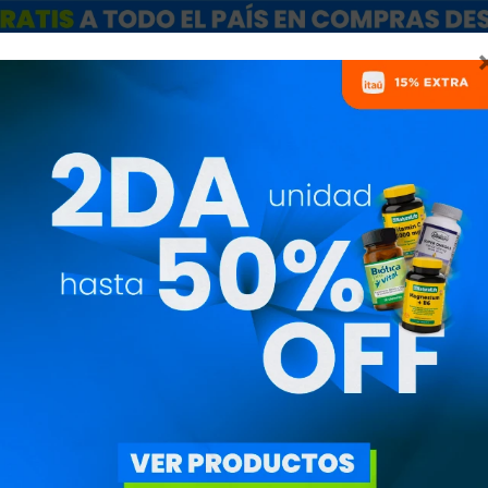
ARCAS
SALE
CATÁLOGO MAYORISTAS
NUTRICIONISTAS
TOBILLERA AQ
PRIM0003u002
2.010
$
1.709
$
Tobillera Elástica Orto