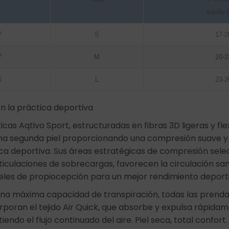
tobillo 
7
S
17-2
7
M
20-2
5
L
23-2
en la práctica deportiva
icas Aqtivo Sport, estructuradas en fibras 3D ligeras y flex
a segunda piel proporcionando una compresión suave y 
ica deportiva. Sus áreas estratégicas de compresión sele
ticulaciones de sobrecargas, favorecen la circulación sa
veles de propiocepción para un mejor rendimiento deporti
na máxima capacidad de transpiración, todas las prenda
orporan el tejido Air Quick, que absorbe y expulsa rápid
tiendo el flujo continuado del aire. Piel seca, total confort.