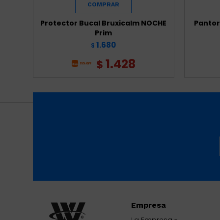
Protector Bucal Bruxicalm NOCHE
Pantorr
Prim
1.680
$
1.428
$
Empresa
La Empresa -