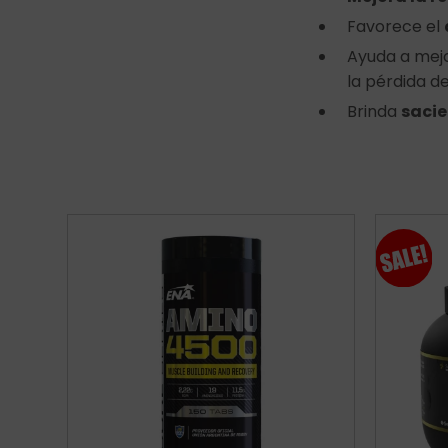
Favorece el
Ayuda a mejo
la pérdida 
Brinda
saci