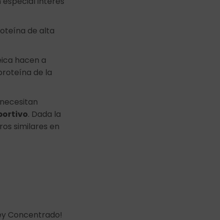
 especial interés
teína de alta
eica hacen a
roteína de la
 necesitan
portivo
. Dada la
ros similares en
hey Concentrado!