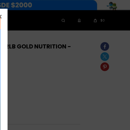

$
0
O 2LB GOLD NUTRITION -


