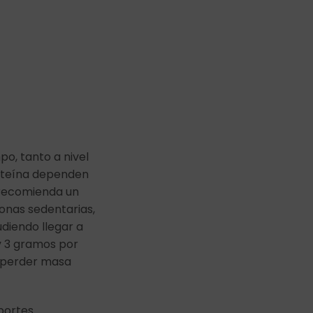
o, tanto a nivel
oteína dependen
e recomienda un
sonas sedentarias,
udiendo llegar a
 3 gramos por
 perder masa
portes