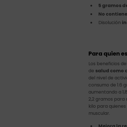
5 gramos de
No contien
Disolución
i
Para quien e
Los beneficios de
de
salud como d
del nivel de acti
consumo de 1.6 gr
aumentando a 1,8 
2,2 gramos para
kilo para quienes
muscular.
Mejora la r