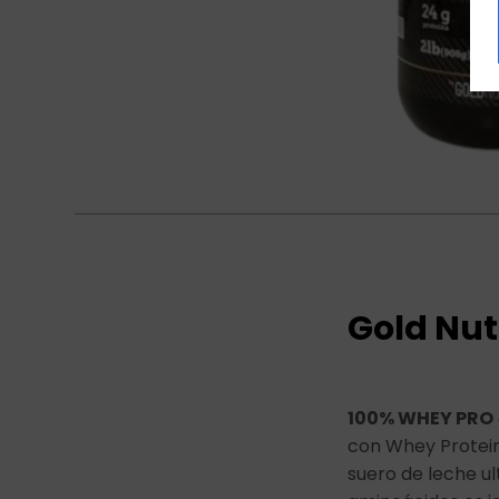
Gold Nut
100% WHEY PRO
con Whey Protein 
suero de leche ult