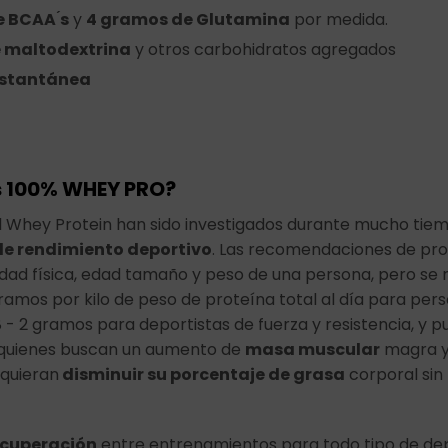
 BCAA ́s
y
4 gramos de Glutamina
por medida.
e maltodextrina
y otros carbohidratos agregados
nstantánea
s 100% WHEY PRO?
l Whey Protein han sido investigados durante mucho tiemp
e rendimiento deportivo
. Las recomendaciones de pr
vidad física, edad tamaño y peso de una persona, pero s
amos por kilo de peso de proteína total al día para per
- 2 gramos para deportistas de fuerza y resistencia, y p
 quienes buscan un aumento de
masa muscular
magra y
 quieran
disminuir su porcentaje de grasa
corporal sin
ecuperación
entre entrenamientos para todo tipo de de