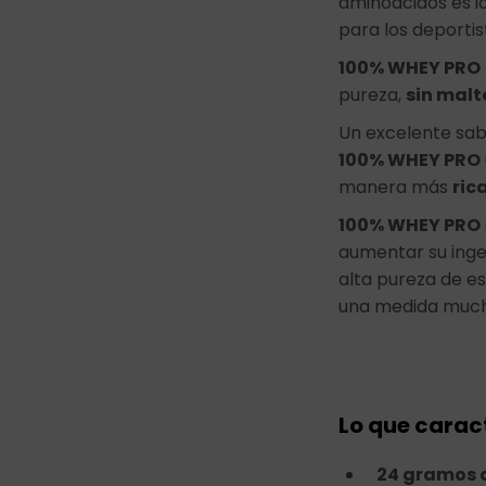
aminoácidos es i
para los deporti
100% WHEY PRO
pureza,
sin malt
Un excelente sab
100% WHEY PRO
manera más
ric
100% WHEY PRO
aumentar su inge
alta pureza de e
una medida much
Lo que carac
24 gramos d