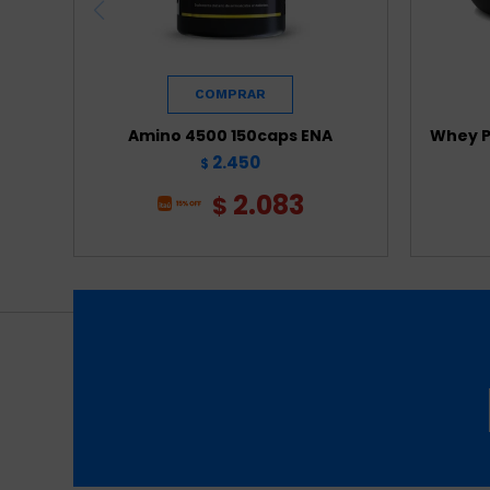
Amino 4500 150caps ENA
Whey P
2.450
$
2.083
$