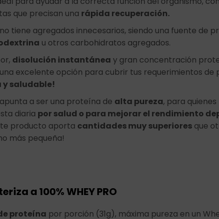
deal para ayudar a la correcta función del organismo, con
stas que precisan una
rápida recuperación.
no tiene agregados innecesarios, siendo una fuente de pro
odextrina
u otros carbohidratos agregados.
or,
disolución instantánea
y gran concentración prot
una excelente opción para cubrir tus requerimientos de p
a y saludable!
apunta a ser una proteína de
alta pureza
, para quienes
sta diaria
por salud o para mejorar el rendimiento de
ste producto aporta
cantidades muy superiores
que ot
o más pequeña!
teriza a 100% WHEY PRO
e proteína
por porción (31g), máxima pureza en un W