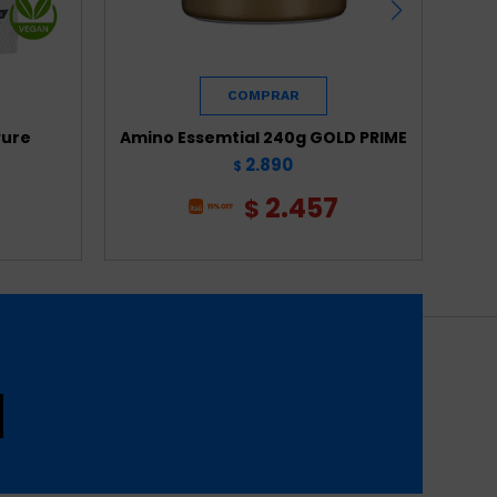
Pure
Amino Essemtial 240g GOLD PRIME
Whey 
2.890
$
2.457
$