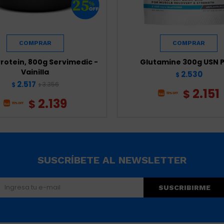
rotein, 800g Servimedic -
Glutamine 300g USN 
Vainilla
2.530
$
2.517
3.356
$
$
2.151
$
2.139
$
SUSCRÍBETE AL NEWSLETTER
SUSCRIBIRME