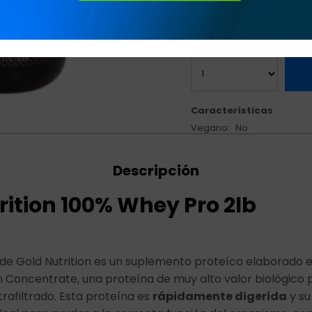
Variedades:
Características
Vegano
No
Descripción
rition 100% Whey Pro 2lb
de Gold Nutrition es un suplemento proteíco elaborado 
Concentrate, una proteína de muy alto valor biológico 
rafiltrado. Esta proteína es
rápidamente digerida
y su