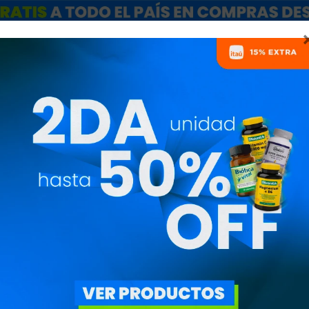
ARCAS
SALE
CATÁLOGO MAYORISTAS
NUTRICIONISTAS
100% WHEY PR
FRUTILLA
GOL61003
2.830
$
2.406
$