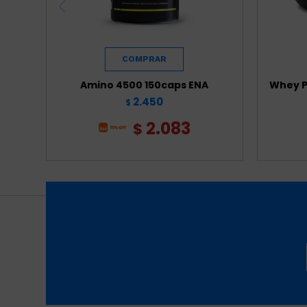
Amino 4500 150caps ENA
Whey P
2.450
$
2.083
$