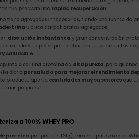
deal para ayudar a la correcta función del organismo, con
stas que precisan una
rápida recuperación.
no tiene agregados innecesarios, siendo una fuente de pro
odextrina
u otros carbohidratos agregados.
or,
disolución instantánea
y gran concentración prot
una excelente opción para cubrir tus requerimientos de p
a y saludable!
apunta a ser una proteína de
alta pureza
, para quienes
sta diaria
por salud o para mejorar el rendimiento de
ste producto aporta
cantidades muy superiores
que ot
o más pequeña!
teriza a 100% WHEY PRO
e proteína
por porción (31g), máxima pureza en un W