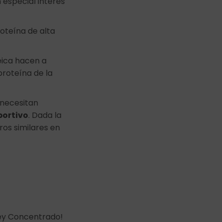
 especial interés
teína de alta
eica hacen a
roteína de la
 necesitan
portivo
. Dada la
ros similares en
hey Concentrado!