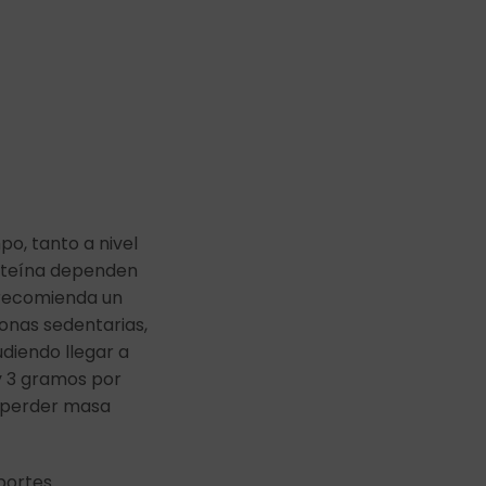
o, tanto a nivel
oteína dependen
e recomienda un
sonas sedentarias,
udiendo llegar a
 3 gramos por
 perder masa
portes