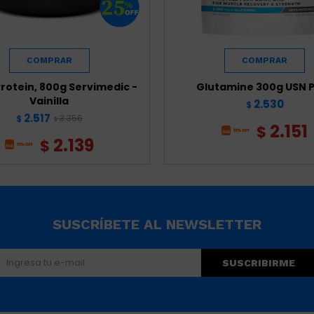
rotein, 800g Servimedic -
Glutamine 300g USN 
Vainilla
2.530
$
2.517
3.356
$
$
2.151
$
2.139
$
SUSCRÍBETE AL NEWSLETTER
SUSCRIBIRME