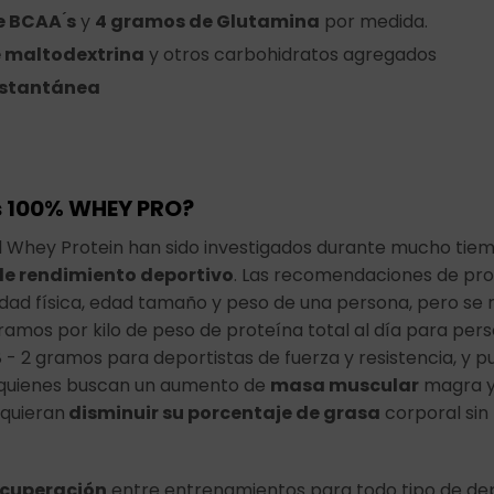
 BCAA ́s
y
4 gramos de Glutamina
por medida.
e maltodextrina
y otros carbohidratos agregados
nstantánea
s 100% WHEY PRO?
l Whey Protein han sido investigados durante mucho tiemp
e rendimiento deportivo
. Las recomendaciones de pr
vidad física, edad tamaño y peso de una persona, pero s
amos por kilo de peso de proteína total al día para per
- 2 gramos para deportistas de fuerza y resistencia, y p
 quienes buscan un aumento de
masa muscular
magra y
 quieran
disminuir su porcentaje de grasa
corporal sin
ecuperación
entre entrenamientos para todo tipo de de