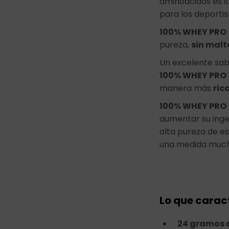
aminoácidos es i
para los deporti
100% WHEY PRO
pureza,
sin malt
Un excelente sab
100% WHEY PRO
manera más
ric
100% WHEY PRO
aumentar su inge
alta pureza de e
una medida much
Lo que carac
24 gramos d