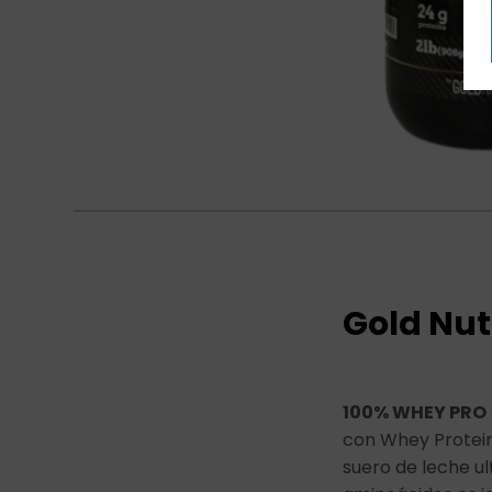
Gold Nut
100% WHEY PRO
con Whey Protein 
suero de leche ult