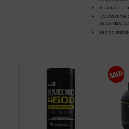
Favorece el
Ayuda a mejo
la pérdida 
Brinda
saci