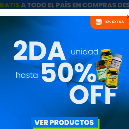
ARCAS
SALE
CATÁLOGO MAYORISTAS
NUTRICIONISTAS
100% WHEY PR
SABOR NATUR
GOL61007
2.830
$
2.406
$