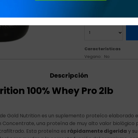
Variedades:
Características
Vegano
No
Descripción
rition 100% Whey Pro 2lb
de Gold Nutrition es un suplemento proteíco elaborado 
Concentrate, una proteína de muy alto valor biológico 
rafiltrado. Esta proteína es
rápidamente digerida
y su