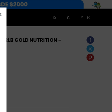

$
0
O 2LB GOLD NUTRITION -

AL

