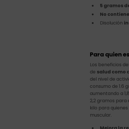
5 gramos de
No contien
Disolución
i
Para quien e
Los beneficios de
de
salud como d
del nivel de acti
consumo de 1.6 gr
aumentando a 1,8 
2,2 gramos para
kilo para quienes
muscular.
Mejora la r