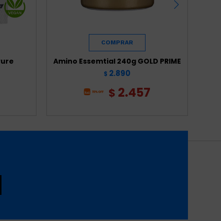
Pure
Amino Essemtial 240g GOLD PRIME
Whey 
2.890
$
2.457
$