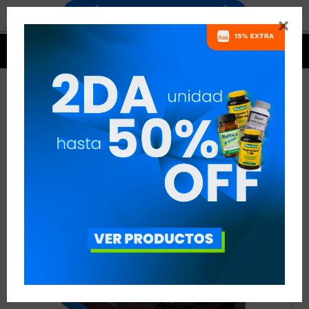




