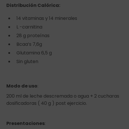
Distribución Calórica:
14 vitaminas y 14 minerales
L -carnitina
28 g proteínas
Bcaa’s 7,6g
Glutamina 6,5 g
Sin gluten
Modo de uso
:
200 ml de leche descremada o agua + 2 cucharas
dosificadoras ( 40 g ) post ejercicio.
Presentaciones
: