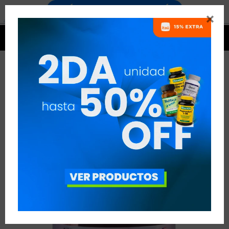




