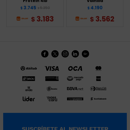
Protein 4lb
Vainilla
3.745
4.190
5.350
$
$
$
3.183
3.562
$
$





SUSCRÍBETE AL NEWSLETTER