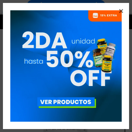




