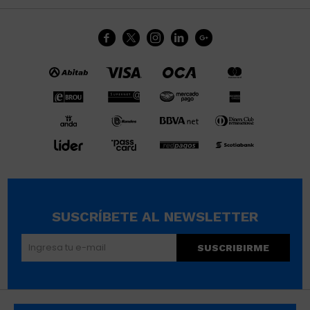





SUSCRÍBETE AL NEWSLETTER
SUSCRIBIRME