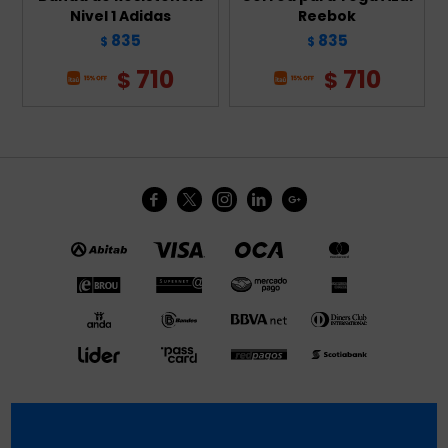
Nivel 1 Adidas
Reebok
835
835
$
$
710
710
$
$




