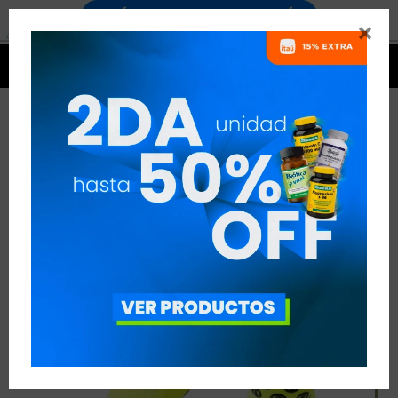




