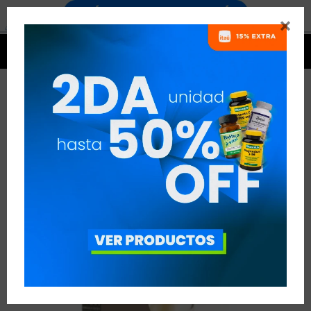




