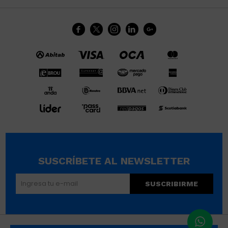





SUSCRÍBETE AL NEWSLETTER
SUSCRIBIRME